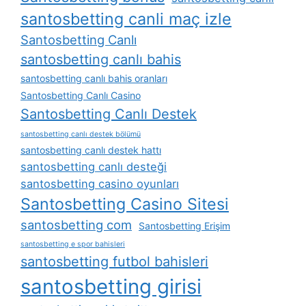
santosbetting canli maç izle
Santosbetting Canlı
santosbetting canlı bahis
santosbetting canlı bahis oranları
Santosbetting Canlı Casino
Santosbetting Canlı Destek
santosbetting canlı destek bölümü
santosbetting canlı destek hattı
santosbetting canlı desteği
santosbetting casino oyunları
Santosbetting Casino Sitesi
santosbetting com
Santosbetting Erişim
santosbetting e spor bahisleri
santosbetting futbol bahisleri
santosbetting girisi