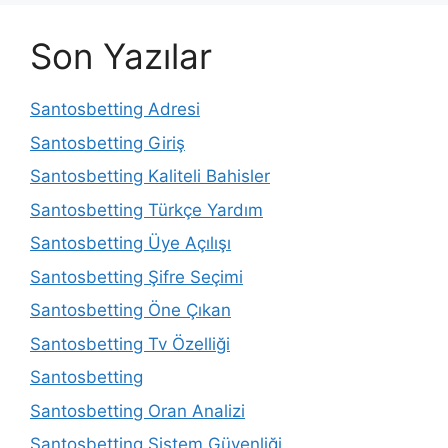
Son Yazılar
Santosbetting Adresi
Santosbetting Giriş
Santosbetting Kaliteli Bahisler
Santosbetting Türkçe Yardım
Santosbetting Üye Açılışı
Santosbetting Şifre Seçimi
Santosbetting Öne Çıkan
Santosbetting Tv Özelliği
Santosbetting
Santosbetting Oran Analizi
Santosbetting Sistem Güvenliği