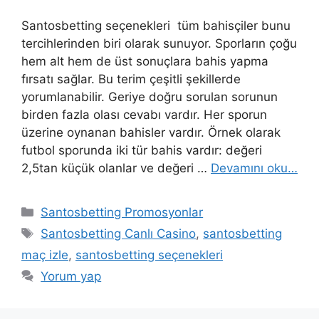
Santosbetting seçenekleri tüm bahisçiler bunu
tercihlerinden biri olarak sunuyor. Sporların çoğu
hem alt hem de üst sonuçlara bahis yapma
fırsatı sağlar. Bu terim çeşitli şekillerde
yorumlanabilir. Geriye doğru sorulan sorunun
birden fazla olası cevabı vardır. Her sporun
üzerine oynanan bahisler vardır. Örnek olarak
futbol sporunda iki tür bahis vardır: değeri
2,5tan küçük olanlar ve değeri …
Devamını oku…
Kategoriler
Santosbetting Promosyonlar
Etiketler
Santosbetting Canlı Casino
,
santosbetting
maç izle
,
santosbetting seçenekleri
Yorum yap