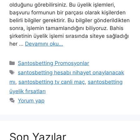
olduğunu görebilirsiniz. Bu üyelik işlemleri,
başvuru formunun bir parçası olarak kişilerden
belirli bilgiler gerektirir. Bu bilgiler gönderildikten
sonra, işlemin tamamlandığını biliyoruz. Bahis
şirketinin üyelik işlemi sırasında siteye sağladığı
her …
Devamını oku…
Kategoriler
Santosbetting Promosyonlar
Etiketler
santosbetting hesabı nihayet onaylanacak
mı
,
santosbetting tv canli maç
,
santosbetting
üyelik fırsatları
Yorum yap
Son Yazılar