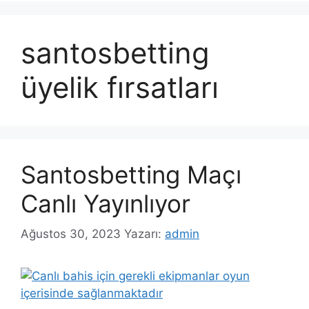
santosbetting
üyelik fırsatları
Santosbetting Maçı
Canlı Yayınlıyor
Ağustos 30, 2023
Yazarı:
admin