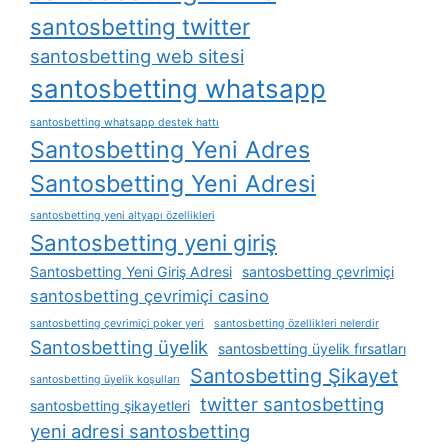
santosbetting twitter
santosbetting web sitesi
santosbetting whatsapp
santosbetting whatsapp destek hattı
Santosbetting Yeni Adres
Santosbetting Yeni Adresi
santosbetting yeni altyapı özellikleri
Santosbetting yeni giriş
Santosbetting Yeni Giriş Adresi
santosbetting çevrimiçi
santosbetting çevrimiçi casino
santosbetting çevrimiçi poker yeri
santosbetting özellikleri nelerdir
Santosbetting üyelik
santosbetting üyelik fırsatları
Santosbetting Şikayet
santosbetting üyelik koşulları
twitter santosbetting
santosbetting şikayetleri
yeni adresi santosbetting