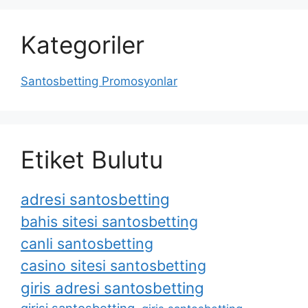
Kategoriler
Santosbetting Promosyonlar
Etiket Bulutu
adresi santosbetting
bahis sitesi santosbetting
canli santosbetting
casino sitesi santosbetting
giris adresi santosbetting
girisi santosbetting