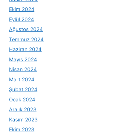
Ekim 2024
Eylül 2024
Ağustos 2024
Temmuz 2024
Haziran 2024
Mayıs 2024
Nisan 2024
Mart 2024
Şubat 2024
Ocak 2024
Aralık 2023
Kasım 2023
Ekim 2023