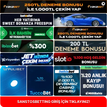
×
SANSTOSBETTING GİRİŞ İÇİN TIKLAYINIZ!