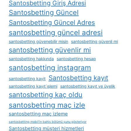
Santosbetting Giriş Adresi
Santosbetting Güncel
Santosbetting Güncel Adres
santosbetting güncel adresi
santosbetting güvenebilir misin
santosbetting güvenli mi
santosbetting güvenlir mi
santosbetting hakkında
santosbetting hesap
santosbetting instagram
Santosbetting kayıt
santosbetting kayit
santosbetting kayıt i̇şlemi
santosbetting kayıt ve üyelik
santosbetting kaç oldu
santosbetting maç izle
santosbetting maç izleme
santosbetting mobil’in bahis bölümü şunu gösteriyor
Santosbetting müşteri hizmetleri