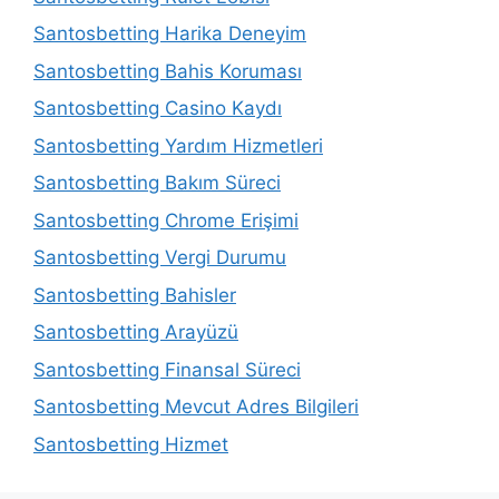
Santosbetting Harika Deneyim
Santosbetting Bahis Koruması
Santosbetting Casino Kaydı
Santosbetting Yardım Hizmetleri
Santosbetting Bakım Süreci
Santosbetting Chrome Erişimi
Santosbetting Vergi Durumu
Santosbetting Bahisler
Santosbetting Arayüzü
Santosbetting Finansal Süreci
Santosbetting Mevcut Adres Bilgileri
Santosbetting Hizmet