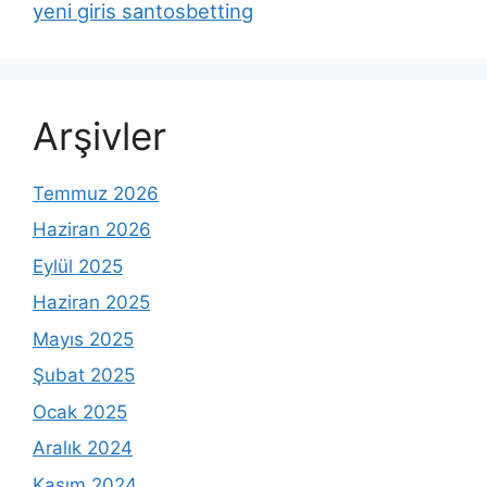
yeni giris santosbetting
Arşivler
Temmuz 2026
Haziran 2026
Eylül 2025
Haziran 2025
Mayıs 2025
Şubat 2025
Ocak 2025
Aralık 2024
Kasım 2024