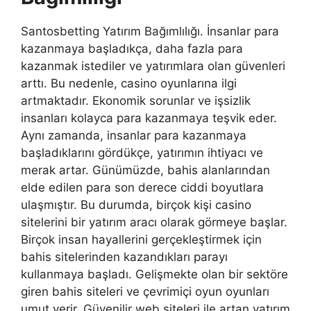
Santosbetting Yatırım Bağımlılığı. İnsanlar para
kazanmaya başladıkça, daha fazla para
kazanmak istediler ve yatırımlara olan güvenleri
arttı. Bu nedenle, casino oyunlarına ilgi
artmaktadır. Ekonomik sorunlar ve işsizlik
insanları kolayca para kazanmaya teşvik eder.
Aynı zamanda, insanlar para kazanmaya
başladıklarını gördükçe, yatırımın ihtiyacı ve
merak artar. Günümüzde, bahis alanlarından
elde edilen para son derece ciddi boyutlara
ulaşmıştır. Bu durumda, birçok kişi casino
sitelerini bir yatırım aracı olarak görmeye başlar.
Birçok insan hayallerini gerçekleştirmek için
bahis sitelerinden kazandıkları parayı
kullanmaya başladı. Gelişmekte olan bir sektöre
giren bahis siteleri ve çevrimiçi oyun oyunları
umut verir. Güvenilir web siteleri ile artan yatırım