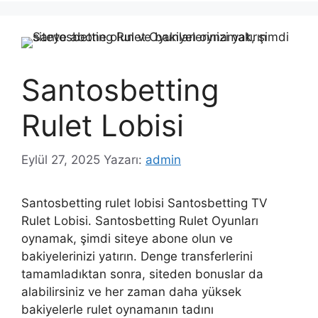
Santosbetting
Rulet Lobisi
Eylül 27, 2025
Yazarı:
admin
Santosbetting rulet lobisi Santosbetting TV
Rulet Lobisi. Santosbetting Rulet Oyunları
oynamak, şimdi siteye abone olun ve
bakiyelerinizi yatırın. Denge transferlerini
tamamladıktan sonra, siteden bonuslar da
alabilirsiniz ve her zaman daha yüksek
bakiyelerle rulet oynamanın tadını