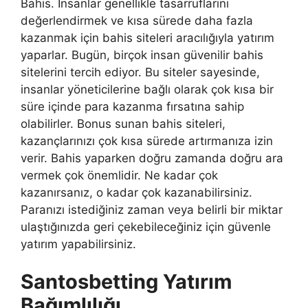
Bahis. İnsanlar genellikle tasarruflarını
değerlendirmek ve kısa sürede daha fazla
kazanmak için bahis siteleri aracılığıyla yatırım
yaparlar. Bugün, birçok insan güvenilir bahis
sitelerini tercih ediyor. Bu siteler sayesinde,
insanlar yöneticilerine bağlı olarak çok kısa bir
süre içinde para kazanma fırsatına sahip
olabilirler. Bonus sunan bahis siteleri,
kazançlarınızı çok kısa sürede artırmanıza izin
verir. Bahis yaparken doğru zamanda doğru ara
vermek çok önemlidir. Ne kadar çok
kazanırsanız, o kadar çok kazanabilirsiniz.
Paranızı istediğiniz zaman veya belirli bir miktar
ulaştığınızda geri çekebileceğiniz için güvenle
yatırım yapabilirsiniz.
Santosbetting Yatırım
Bağımlılığı