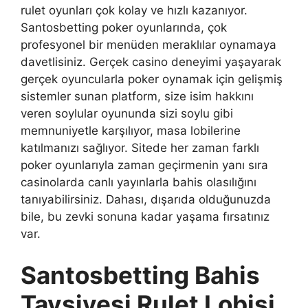
rulet oyunları çok kolay ve hızlı kazanıyor.
Santosbetting poker oyunlarında, çok
profesyonel bir menüden meraklılar oynamaya
davetlisiniz. Gerçek casino deneyimi yaşayarak
gerçek oyuncularla poker oynamak için gelişmiş
sistemler sunan platform, size isim hakkını
veren soylular oyununda sizi soylu gibi
memnuniyetle karşılıyor, masa lobilerine
katılmanızı sağlıyor. Sitede her zaman farklı
poker oyunlarıyla zaman geçirmenin yanı sıra
casinolarda canlı yayınlarla bahis olasılığını
tanıyabilirsiniz. Dahası, dışarıda olduğunuzda
bile, bu zevki sonuna kadar yaşama fırsatınız
var.
Santosbetting Bahis
Tavsiyesi Rulet Lobisi