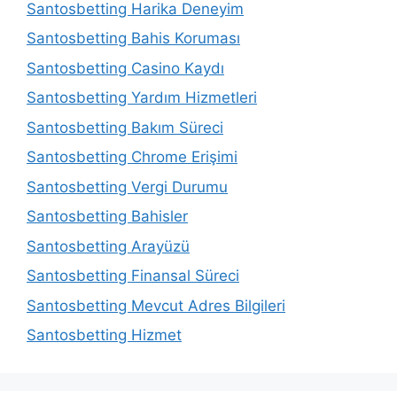
Santosbetting Harika Deneyim
Santosbetting Bahis Koruması
Santosbetting Casino Kaydı
Santosbetting Yardım Hizmetleri
Santosbetting Bakım Süreci
Santosbetting Chrome Erişimi
Santosbetting Vergi Durumu
Santosbetting Bahisler
Santosbetting Arayüzü
Santosbetting Finansal Süreci
Santosbetting Mevcut Adres Bilgileri
Santosbetting Hizmet