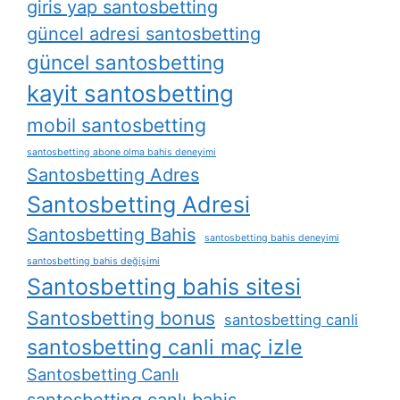
giris yap santosbetting
güncel adresi santosbetting
güncel santosbetting
kayit santosbetting
mobil santosbetting
santosbetting abone olma bahis deneyimi
Santosbetting Adres
Santosbetting Adresi
Santosbetting Bahis
santosbetting bahis deneyimi
santosbetting bahis değişimi
Santosbetting bahis sitesi
Santosbetting bonus
santosbetting canli
santosbetting canli maç izle
Santosbetting Canlı