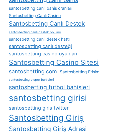
santosbetting canlı bahis
santosbetting canlı bahis oranları
Santosbetting Canlı Casino
Santosbetting Canlı Destek
santosbetting canlı destek bölümü
santosbetting canlı destek hattı
santosbetting canlı desteği
santosbetting casino oyunları
Santosbetting Casino Sitesi
santosbetting com
Santosbetting Erişim
santosbetting e spor bahisleri
santosbetting futbol bahisleri
santosbetting girisi
santosbetting giris twitter
Santosbetting Giriş
Santosbetting Giriş Adresi