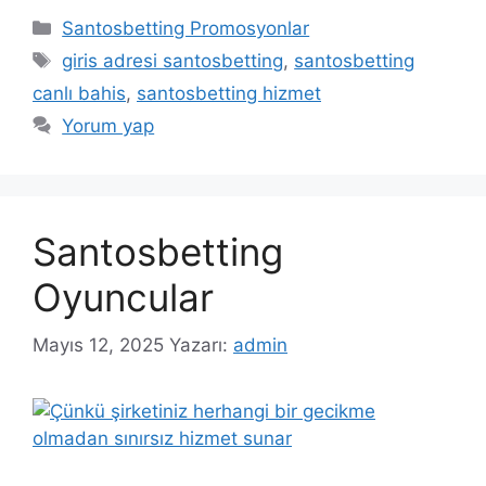
Kategoriler
Santosbetting Promosyonlar
Etiketler
giris adresi santosbetting
,
santosbetting
canlı bahis
,
santosbetting hizmet
Yorum yap
Santosbetting
Oyuncular
Mayıs 12, 2025
Yazarı:
admin