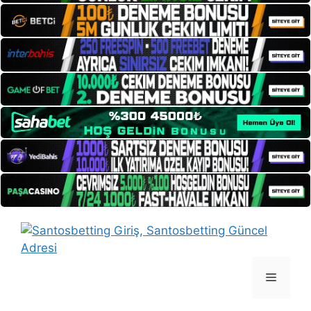
İçeriğe
atla
Menü