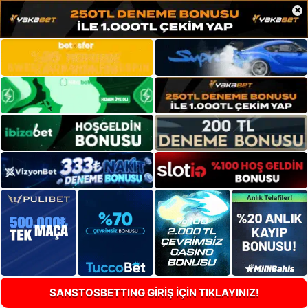
×
SANSTOSBETTING GİRİŞ İÇİN TIKLAYINIZ!