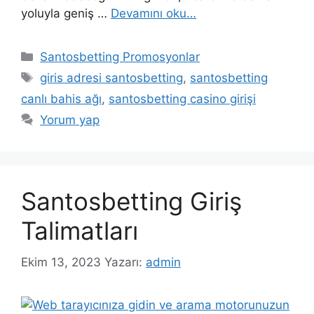
yoluyla geniş …
Devamını oku…
Kategoriler
Santosbetting Promosyonlar
Etiketler
giris adresi santosbetting
,
santosbetting
canlı bahis ağı
,
santosbetting casino girişi
Yorum yap
Santosbetting Giriş
Talimatları
Ekim 13, 2023
Yazarı:
admin