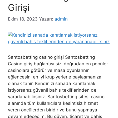
Girişi
Ekim 18, 2023
Yazarı:
admin
Santosbetting casino girişi Santosbetting
Casino giriş bağlantısı sizi doğrudan en popüler
casinolara götürür ve masa oyunlarının
eğlencesini en iyi krupiyerlerle paylaşmanıza
olanak tanır. Kendinizi sahada kanıtlamak
istiyorsanız güvenli bahis tekliflerinden de
yararlanabilirsiniz. Santosbetting sitesi casino
alanında tüm kullanıcılara kesintisiz hizmet
veren öncülerden biridir ve bunu yapmaya
devam edeceğim. Bu güven, ticaret ve bahis