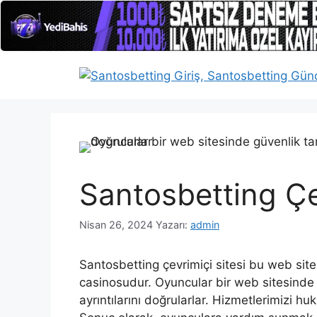
İçeriğe
atla
Santosbetting Çe
Nisan 26, 2024
Yazarı:
admin
Santosbetting çevrimiçi sitesi bu web sites
casinosudur. Oyuncular bir web sitesinde 
ayrıntılarını doğrularlar. Hizmetlerimizi