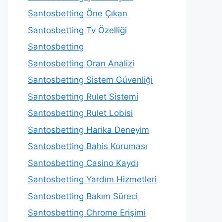
Santosbetting Öne Çıkan
Santosbetting Tv Özelliği
Santosbetting
Santosbetting Oran Analizi
Santosbetting Sistem Güvenliği
Santosbetting Rulet Sistemi
Santosbetting Rulet Lobisi
Santosbetting Harika Deneyim
Santosbetting Bahis Koruması
Santosbetting Casino Kaydı
Santosbetting Yardım Hizmetleri
Santosbetting Bakım Süreci
Santosbetting Chrome Erişimi