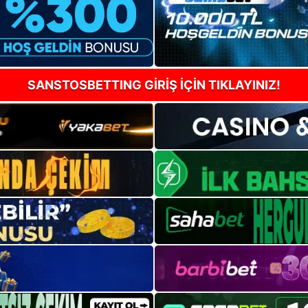
SANSTOSBETTING GİRİŞ İÇİN TIKLAYINIZ!