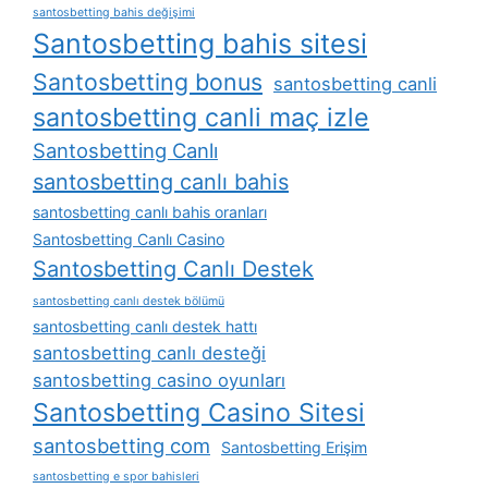
santosbetting bahis değişimi
Santosbetting bahis sitesi
Santosbetting bonus
santosbetting canli
santosbetting canli maç izle
Santosbetting Canlı
santosbetting canlı bahis
santosbetting canlı bahis oranları
Santosbetting Canlı Casino
Santosbetting Canlı Destek
santosbetting canlı destek bölümü
santosbetting canlı destek hattı
santosbetting canlı desteği
santosbetting casino oyunları
Santosbetting Casino Sitesi
santosbetting com
Santosbetting Erişim
santosbetting e spor bahisleri