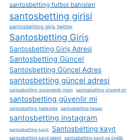
santosbetting futbol bahisleri
santosbetting girisi
santosbetting giris twitter
Santosbetting Giriş
Santosbetting Giriş Adresi
Santosbetting Güncel
Santosbetting Güncel Adres
santosbetting güncel adresi
santosbetting güvenebilir misin
santosbetting güvenli mi
santosbetting güvenlir mi
santosbetting hakkında
santosbetting hesap
santosbetting instagram
Santosbetting kayıt
santosbetting kayit
santosbetting kayıt i̇şlemi
santosbetting kayıt ve üyelik