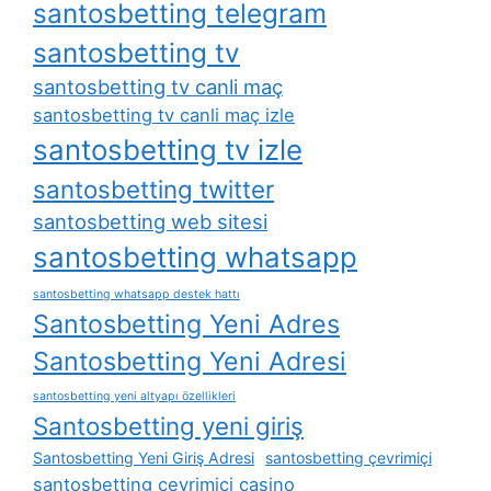
santosbetting telegram
santosbetting tv
santosbetting tv canli maç
santosbetting tv canli maç izle
santosbetting tv izle
santosbetting twitter
santosbetting web sitesi
santosbetting whatsapp
santosbetting whatsapp destek hattı
Santosbetting Yeni Adres
Santosbetting Yeni Adresi
santosbetting yeni altyapı özellikleri
Santosbetting yeni giriş
Santosbetting Yeni Giriş Adresi
santosbetting çevrimiçi
santosbetting çevrimiçi casino