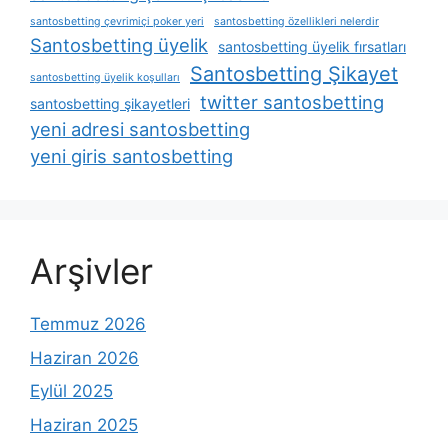
santosbetting çevrimiçi poker yeri
santosbetting özellikleri nelerdir
Santosbetting üyelik
santosbetting üyelik fırsatları
Santosbetting Şikayet
santosbetting üyelik koşulları
twitter santosbetting
santosbetting şikayetleri
yeni adresi santosbetting
yeni giris santosbetting
Arşivler
Temmuz 2026
Haziran 2026
Eylül 2025
Haziran 2025