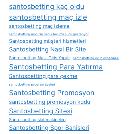
santosbetting kaç oldu
santosbetting maç izle
santosbetting maç izleme
santosbetting mobil’in bahis bölümü şunu gösteriyor
Santosbetting müşteri hizmetleri
Santosbetting Nasıl Bir Site
Santosbetting Nasıl Giriş Yapılır
santosbetting oyun oynanması
Santosbetting Para Yatırma
Santosbetting para çekme
santosbetting program üyeleri
Santosbetting Promosyon
santosbetting promosyon kodu
Santosbetting Sitesi
Santosbetting slot makineleri
Santosbetting Spor Bahisleri