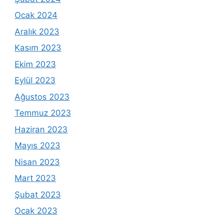
Ocak 2024
Aralık 2023
Kasım 2023
Ekim 2023
Eylül 2023
Ağustos 2023
Temmuz 2023
Haziran 2023
Mayıs 2023
Nisan 2023
Mart 2023
Şubat 2023
Ocak 2023