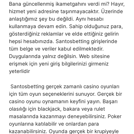
Bana güncellenmiş ikametgahını verdi mi? Hayır,
hizmet yeni adresine taşınmayacaktır. Üzerinde
anlaştığımız şey bu değildi. Aynı hesabı
kullanmaya devam edin. Sahip olduğunuz para,
gösterdiğiniz reklamlar ve elde ettiğiniz gelirin
hepsi hesabınızda. Santosbetting girişlerinde
tüm belge ve veriler kabul edilmektedir.
Duygularında yalnız değilsin. Web sitesine
erişmek için yeni giriş bilgilerinizi girmeniz
yeterlidir
Santosbetting gerçek zamanlı casino oyunları
için tüm oyun seçeneklerini sunuyor. Gerçek bir
casino oyunu oynamanın keyfini yayın. Başarı
olasılığı için blackjack, bakara veya rulet
masalarında kazanmayı deneyebilirsiniz. Poker
oyunlarına katılabilir ve onlardan para
kazanabilirsiniz. Oyunda gerçek bir krupiyeyle