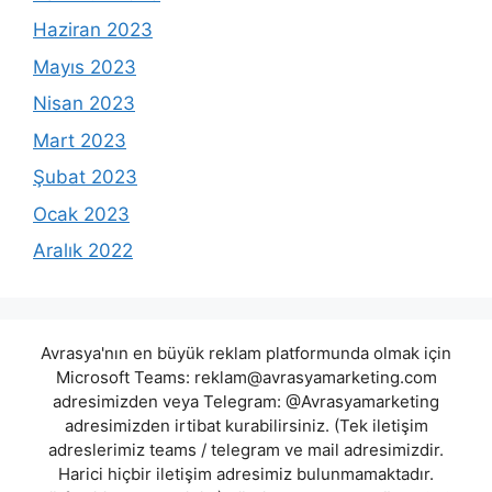
Haziran 2023
Mayıs 2023
Nisan 2023
Mart 2023
Şubat 2023
Ocak 2023
Aralık 2022
Avrasya'nın en büyük reklam platformunda olmak için
Microsoft Teams:
reklam@avrasyamarketing.com
adresimizden veya Telegram: @Avrasyamarketing
adresimizden irtibat kurabilirsiniz. (Tek iletişim
adreslerimiz teams / telegram ve mail adresimizdir.
Harici hiçbir iletişim adresimiz bulunmamaktadır.