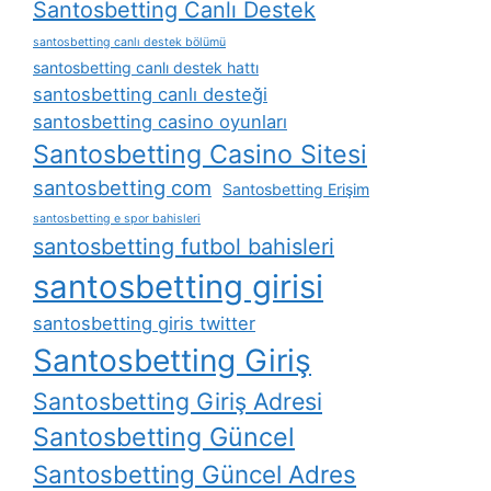
Santosbetting Canlı Destek
santosbetting canlı destek bölümü
santosbetting canlı destek hattı
santosbetting canlı desteği
santosbetting casino oyunları
Santosbetting Casino Sitesi
santosbetting com
Santosbetting Erişim
santosbetting e spor bahisleri
santosbetting futbol bahisleri
santosbetting girisi
santosbetting giris twitter
Santosbetting Giriş
Santosbetting Giriş Adresi
Santosbetting Güncel
Santosbetting Güncel Adres