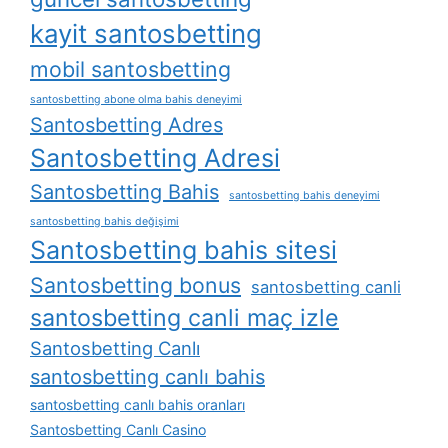
kayit santosbetting
mobil santosbetting
santosbetting abone olma bahis deneyimi
Santosbetting Adres
Santosbetting Adresi
Santosbetting Bahis
santosbetting bahis deneyimi
santosbetting bahis değişimi
Santosbetting bahis sitesi
Santosbetting bonus
santosbetting canli
santosbetting canli maç izle
Santosbetting Canlı
santosbetting canlı bahis
santosbetting canlı bahis oranları
Santosbetting Canlı Casino