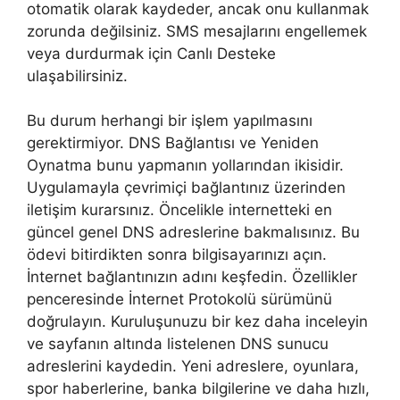
otomatik olarak kaydeder, ancak onu kullanmak
zorunda değilsiniz. SMS mesajlarını engellemek
veya durdurmak için Canlı Desteke
ulaşabilirsiniz.
Bu durum herhangi bir işlem yapılmasını
gerektirmiyor. DNS Bağlantısı ve Yeniden
Oynatma bunu yapmanın yollarından ikisidir.
Uygulamayla çevrimiçi bağlantınız üzerinden
iletişim kurarsınız. Öncelikle internetteki en
güncel genel DNS adreslerine bakmalısınız. Bu
ödevi bitirdikten sonra bilgisayarınızı açın.
İnternet bağlantınızın adını keşfedin. Özellikler
penceresinde İnternet Protokolü sürümünü
doğrulayın. Kuruluşunuzu bir kez daha inceleyin
ve sayfanın altında listelenen DNS sunucu
adreslerini kaydedin. Yeni adreslere, oyunlara,
spor haberlerine, banka bilgilerine ve daha hızlı,