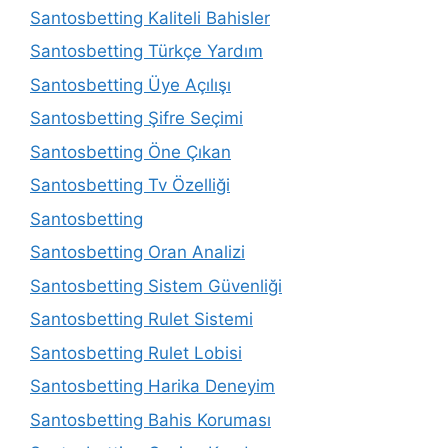
Santosbetting Kaliteli Bahisler
Santosbetting Türkçe Yardım
Santosbetting Üye Açılışı
Santosbetting Şifre Seçimi
Santosbetting Öne Çıkan
Santosbetting Tv Özelliği
Santosbetting
Santosbetting Oran Analizi
Santosbetting Sistem Güvenliği
Santosbetting Rulet Sistemi
Santosbetting Rulet Lobisi
Santosbetting Harika Deneyim
Santosbetting Bahis Koruması