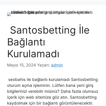
Santosbetting İle
Bağlantı
Kurulamadı
Mayıs 15, 2024
Yazarı:
admin
seobahis ile bağlantı kurulamadı Santosbetting
oturum açma işleminin. Lütfen bana yeni giriş
bilgilerinizi verebilir misiniz? Daha fazla olumsuz
içerik için web sitemize göz atın. Santosbetting
kaydolmak için bir bağlantı görüntülenecektir.