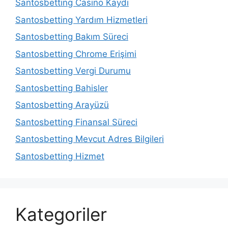
Santosbetting Casino Kaydı
Santosbetting Yardım Hizmetleri
Santosbetting Bakım Süreci
Santosbetting Chrome Erişimi
Santosbetting Vergi Durumu
Santosbetting Bahisler
Santosbetting Arayüzü
Santosbetting Finansal Süreci
Santosbetting Mevcut Adres Bilgileri
Santosbetting Hizmet
Kategoriler