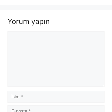
Yorum yapın
Yorum
İsim
E-