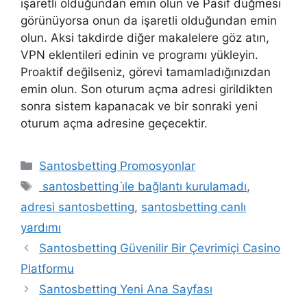
işaretli olduğundan emin olun ve Pasif düğmesi
görünüyorsa onun da işaretli olduğundan emin
olun. Aksi takdirde diğer makalelere göz atın,
VPN eklentileri edinin ve programı yükleyin.
Proaktif değilseniz, görevi tamamladığınızdan
emin olun. Son oturum açma adresi girildikten
sonra sistem kapanacak ve bir sonraki yeni
oturum açma adresine geçecektir.
Kategoriler
Santosbetting Promosyonlar
Etiketler
santosbetting i̇le bağlantı kurulamadı
,
adresi santosbetting
,
santosbetting canlı
yardımı
Santosbetting Güvenilir Bir Çevrimiçi Casino
Platformu
Santosbetting Yeni Ana Sayfası