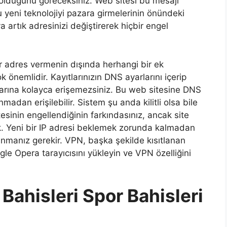
 olduğunu göreceksiniz. Web sitesi bu mesajı
u yeni teknolojiyi pazara girmelerinin önündeki
a artık adresinizi değiştirerek hiçbir engel
r adres vermenin dışında herhangi bir ek
 önemlidir. Kayıtlarınızın DNS ayarlarını içerip
arına kolayca erişemezsiniz. Bu web sitesine DNS
adan erişilebilir. Sistem şu anda kilitli olsa bile
inin engellendiğinin farkındasınız, ancak site
ak. Yeni bir IP adresi beklemek zorunda kalmadan
anmanız gerekir. VPN, başka şekilde kısıtlanan
gle Opera tarayıcısını yükleyin ve VPN özelliğini
Bahisleri Spor Bahisleri