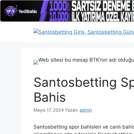
İçeriğe
atla
Santosbetting Sp
Bahis
Mayıs 17, 2024
Yazarı:
admin
Santosbetting spor bahisleri ve canlı bahi