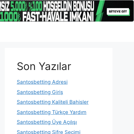
Son Yazılar
Santosbetting Adresi
Santosbetting Giriş
Santosbetting Kaliteli Bahisler
Santosbetting Türkçe Yardım
Santosbetting Üye Açılışı
Santosbetting Şifre Seçimi