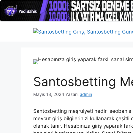
İçeriğe
atla
Santosbetting Me
Mayıs 18, 2024
Yazarı:
admin
Santosbetting meşruiyeti nedir seobahis 
mevcut giriş bilgilerinizi kullanarak çeşit
olanak tanır. Hesabınıza giriş yaparak fark