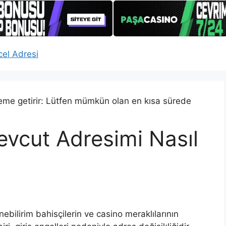
vcut Adresimi Nasıl
bilirim bahisçilerin ve casino meraklılarının