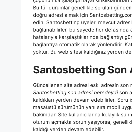
çoğunun karşılaştığı hayal kırıklıklarından b
Bu tür durumlar genellikle soruları günde
doğru adresi almak için Santosbetting.co
edin. Santosbetting üyeleri mevcut adres
bağlanabilirler, bu sayede her defasında 
hatalarıyla karşılaştıklarında bağlantıyı gü
bağlantıya otomatik olarak yönlendirir. Ka
yoktur. Bu web sitesi kaldığınız yerden d
Santosbetting Son 
Güncellenen site adresi eski adresin son 
Santosbetting son adresi neredeydi
son a
kaldıkları yerden devam edebilirler. Soru 
masaüstü sürümünün yanı sıra mobil uygul
bakımdan Site kullanıcılarına kolaylık sunm
oturum açmakta sorun yaşıyorsa, genellik
kaldığı yerden devam edebilir.