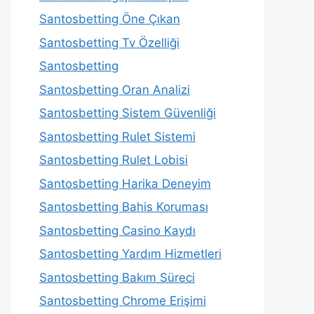
Santosbetting Öne Çıkan
Santosbetting Tv Özelliği
Santosbetting
Santosbetting Oran Analizi
Santosbetting Sistem Güvenliği
Santosbetting Rulet Sistemi
Santosbetting Rulet Lobisi
Santosbetting Harika Deneyim
Santosbetting Bahis Koruması
Santosbetting Casino Kaydı
Santosbetting Yardım Hizmetleri
Santosbetting Bakım Süreci
Santosbetting Chrome Erişimi