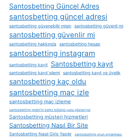
Santosbetting Güncel Adres
santosbetting güncel adresi
santosbetting güvenebilir misin
santosbetting güvenli mi
santosbetting güvenlir mi
santosbetting hakkında
santosbetting hesap
santosbetting instagram
Santosbetting kayıt
santosbetting kayit
santosbetting kayıt i̇şlemi
santosbetting kayıt ve üyelik
santosbetting kaç oldu
santosbetting maç izle
santosbetting maç izleme
santosbetting mobil’in bahis bölümü şunu gösteriyor
Santosbetting müşteri hizmetleri
Santosbetting Nasıl Bir Site
Santosbetting Nasıl Giriş Yapılır
santosbetting oyun oynanması