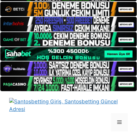
İçeriğe
atla
Menü