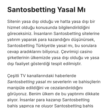
Santosbetting Yasal Mı
Sitenin yasa dışı olduğu ve hatta yasa dışı bir
hizmet olduğu konusunda bilgilendirildiğini
göreceksiniz. İnsanların Santosbetting sitelerine
yatırım yaparak para kazandığını düşünürsek,
Santosbetting Türkiye’de yasal mı, bu sorulara
cevap aradıklarını biliyoruz. Çevrimiçi casino
şirketlerinin ülkemizde yasa dışı olduğu ve yasa
dışı faaliyet gösterdiği tespit edilmiştir.
Çeşitli TV kanallarındaki haberlerde
Santosbetting yasal mı
severlerin ve bahisçilerin
manipüle edildiğini ve cezalandırıldığını
görüyoruz. Benim ülkem de bu yaptırımı dikkate
alıyor. İnsanlar para kazanıp Santosbetting
bahis yapınca ne oluyor Santosbetting bahis