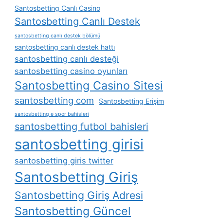
Santosbetting Canlı Casino
Santosbetting Canlı Destek
santosbetting canlı destek bölümü
santosbetting canlı destek hattı
santosbetting canlı desteği
santosbetting casino oyunları
Santosbetting Casino Sitesi
santosbetting com
Santosbetting Erişim
santosbetting e spor bahisleri
santosbetting futbol bahisleri
santosbetting girisi
santosbetting giris twitter
Santosbetting Giriş
Santosbetting Giriş Adresi
Santosbetting Güncel