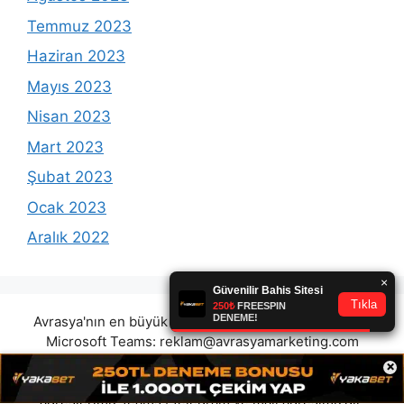
Temmuz 2023
Haziran 2023
Mayıs 2023
Nisan 2023
Mart 2023
Şubat 2023
Ocak 2023
Aralık 2022
Avrasya'nın en büyük reklam platformunda olmak için
Microsoft Teams:
reklam@avrasyamarketing.com
adresimizden veya Telegram: @Avrasyamarketing
×
adresimizden irtibat kurabilirsiniz. (Tek iletişim
adreslerimiz teams / telegram ve mail adresimizdir.