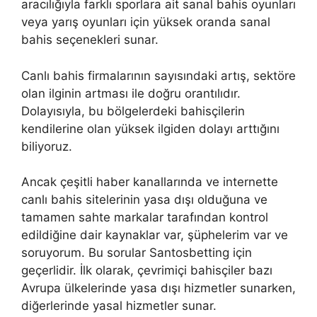
aracılığıyla farklı sporlara ait sanal bahis oyunları
veya yarış oyunları için yüksek oranda sanal
bahis seçenekleri sunar.
Canlı bahis firmalarının sayısındaki artış, sektöre
olan ilginin artması ile doğru orantılıdır.
Dolayısıyla, bu bölgelerdeki bahisçilerin
kendilerine olan yüksek ilgiden dolayı arttığını
biliyoruz.
Ancak çeşitli haber kanallarında ve internette
canlı bahis sitelerinin yasa dışı olduğuna ve
tamamen sahte markalar tarafından kontrol
edildiğine dair kaynaklar var, şüphelerim var ve
soruyorum. Bu sorular Santosbetting için
geçerlidir. İlk olarak, çevrimiçi bahisçiler bazı
Avrupa ülkelerinde yasa dışı hizmetler sunarken,
diğerlerinde yasal hizmetler sunar.