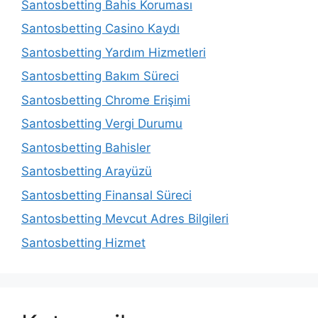
Santosbetting Bahis Koruması
Santosbetting Casino Kaydı
Santosbetting Yardım Hizmetleri
Santosbetting Bakım Süreci
Santosbetting Chrome Erişimi
Santosbetting Vergi Durumu
Santosbetting Bahisler
Santosbetting Arayüzü
Santosbetting Finansal Süreci
Santosbetting Mevcut Adres Bilgileri
Santosbetting Hizmet