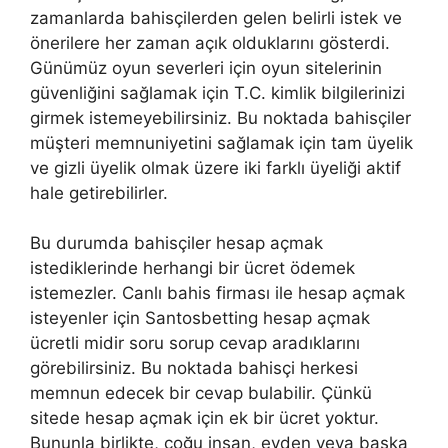
zamanlarda bahisçilerden gelen belirli istek ve
önerilere her zaman açık olduklarını gösterdi.
Günümüz oyun severleri için oyun sitelerinin
güvenliğini sağlamak için T.C. kimlik bilgilerinizi
girmek istemeyebilirsiniz. Bu noktada bahisçiler
müşteri memnuniyetini sağlamak için tam üyelik
ve gizli üyelik olmak üzere iki farklı üyeliği aktif
hale getirebilirler.
Bu durumda bahisçiler hesap açmak
istediklerinde herhangi bir ücret ödemek
istemezler. Canlı bahis firması ile hesap açmak
isteyenler için Santosbetting hesap açmak
ücretli midir soru sorup cevap aradıklarını
görebilirsiniz. Bu noktada bahisçi herkesi
memnun edecek bir cevap bulabilir. Çünkü
sitede hesap açmak için ek bir ücret yoktur.
Bununla birlikte, çoğu insan, evden veya başka