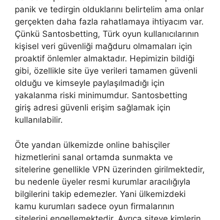
panik ve tedirgin olduklarını belirtelim ama onlar
gerçekten daha fazla rahatlamaya ihtiyacım var.
Çünkü Santosbetting, Türk oyun kullanıcılarının
kişisel veri güvenliği mağduru olmamaları için
proaktif önlemler almaktadır. Hepimizin bildiği
gibi, özellikle site üye verileri tamamen güvenli
olduğu ve kimseyle paylaşılmadığı için
yakalanma riski minimumdur. Santosbetting
giriş adresi güvenli erişim sağlamak için
kullanılabilir.
Öte yandan ülkemizde online bahisçiler
hizmetlerini sanal ortamda sunmakta ve
sitelerine genellikle VPN üzerinden girilmektedir,
bu nedenle üyeler resmi kurumlar aracılığıyla
bilgilerini takip edemezler. Yani ülkemizdeki
kamu kurumları sadece oyun firmalarının
sitelerini engellemektedir. Ayrıca siteye kimlerin