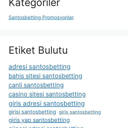
Kategoriler
Santosbetting Promosyonlar
Etiket Bulutu
adresi santosbetting
bahis sitesi santosbetting
canli santosbetting
casino sitesi santosbetting
giris adresi santosbetting
girisi santosbetting
giris santosbetting
giris yap santosbetting