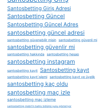
Santosbetting Giriş Adresi
Santosbetting Güncel
Santosbetting Güncel Adres
santosbetting güncel adresi
santosbetting güvenebilir misin
santosbetting güvenli mi
santosbetting güvenlir mi
santosbetting hakkında
santosbetting hesap
santosbetting instagram
Santosbetting kayıt
santosbetting kayit
santosbetting kayıt i̇şlemi
santosbetting kayıt ve üyelik
santosbetting kaç oldu
santosbetting maç izle
santosbetting maç izleme
santosbetting mobil’in bahis bölümü şunu gösteriyor