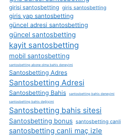
girisi santosbetting
giris santosbetting
giris yap santosbetting
güncel adresi santosbetting
güncel santosbetting
kayit santosbetting
mobil santosbetting
santosbetting abone olma bahis deneyimi
Santosbetting Adres
Santosbetting Adresi
Santosbetting Bahis
santosbetting bahis deneyimi
santosbetting bahis değişimi
Santosbetting bahis sitesi
Santosbetting bonus
santosbetting canli
santosbetting canli maç izle