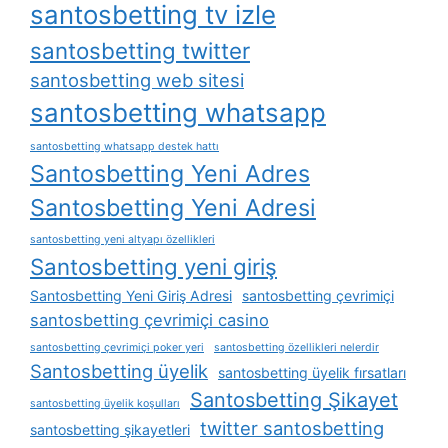
santosbetting tv izle
santosbetting twitter
santosbetting web sitesi
santosbetting whatsapp
santosbetting whatsapp destek hattı
Santosbetting Yeni Adres
Santosbetting Yeni Adresi
santosbetting yeni altyapı özellikleri
Santosbetting yeni giriş
Santosbetting Yeni Giriş Adresi
santosbetting çevrimiçi
santosbetting çevrimiçi casino
santosbetting çevrimiçi poker yeri
santosbetting özellikleri nelerdir
Santosbetting üyelik
santosbetting üyelik fırsatları
Santosbetting Şikayet
santosbetting üyelik koşulları
twitter santosbetting
santosbetting şikayetleri