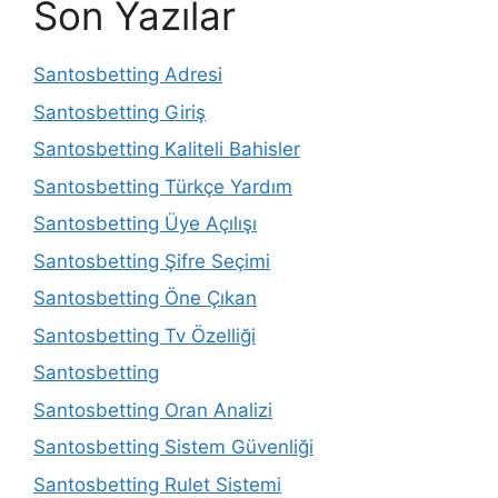
Son Yazılar
Santosbetting Adresi
Santosbetting Giriş
Santosbetting Kaliteli Bahisler
Santosbetting Türkçe Yardım
Santosbetting Üye Açılışı
Santosbetting Şifre Seçimi
Santosbetting Öne Çıkan
Santosbetting Tv Özelliği
Santosbetting
Santosbetting Oran Analizi
Santosbetting Sistem Güvenliği
Santosbetting Rulet Sistemi