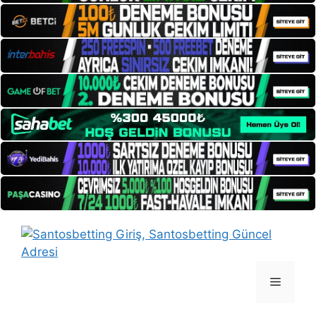
İçeriğe
atla
Menü