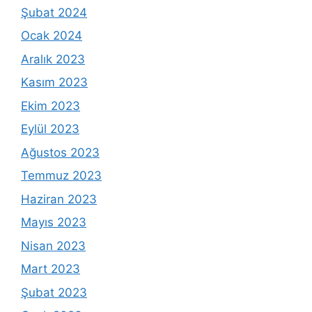
Şubat 2024
Ocak 2024
Aralık 2023
Kasım 2023
Ekim 2023
Eylül 2023
Ağustos 2023
Temmuz 2023
Haziran 2023
Mayıs 2023
Nisan 2023
Mart 2023
Şubat 2023