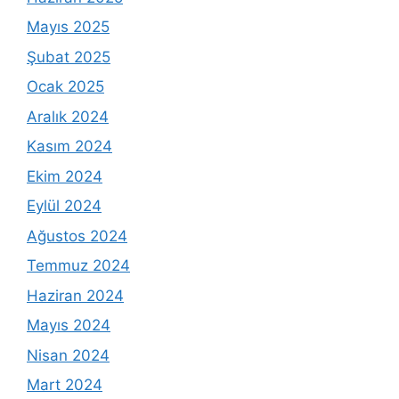
Mayıs 2025
Şubat 2025
Ocak 2025
Aralık 2024
Kasım 2024
Ekim 2024
Eylül 2024
Ağustos 2024
Temmuz 2024
Haziran 2024
Mayıs 2024
Nisan 2024
Mart 2024