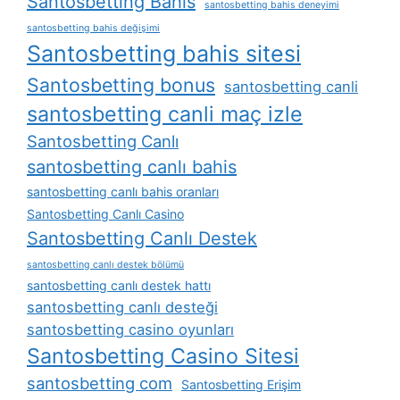
Santosbetting Bahis
santosbetting bahis deneyimi
santosbetting bahis değişimi
Santosbetting bahis sitesi
Santosbetting bonus
santosbetting canli
santosbetting canli maç izle
Santosbetting Canlı
santosbetting canlı bahis
santosbetting canlı bahis oranları
Santosbetting Canlı Casino
Santosbetting Canlı Destek
santosbetting canlı destek bölümü
santosbetting canlı destek hattı
santosbetting canlı desteği
santosbetting casino oyunları
Santosbetting Casino Sitesi
santosbetting com
Santosbetting Erişim