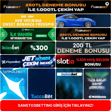
×
SANSTOSBETTING GİRİŞ İÇİN TIKLAYINIZ!