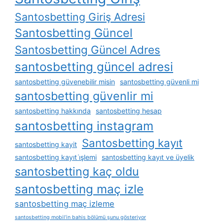
Santosbetting Giriş Adresi
Santosbetting Güncel
Santosbetting Güncel Adres
santosbetting güncel adresi
santosbetting güvenebilir misin
santosbetting güvenli mi
santosbetting güvenlir mi
santosbetting hakkında
santosbetting hesap
santosbetting instagram
Santosbetting kayıt
santosbetting kayit
santosbetting kayıt i̇şlemi
santosbetting kayıt ve üyelik
santosbetting kaç oldu
santosbetting maç izle
santosbetting maç izleme
santosbetting mobil’in bahis bölümü şunu gösteriyor