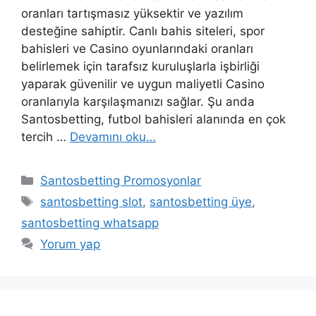
oranları tartışmasız yüksektir ve yazılım
desteğine sahiptir. Canlı bahis siteleri, spor
bahisleri ve Casino oyunlarındaki oranları
belirlemek için tarafsız kuruluşlarla işbirliği
yaparak güvenilir ve uygun maliyetli Casino
oranlarıyla karşılaşmanızı sağlar. Şu anda
Santosbetting, futbol bahisleri alanında en çok
tercih …
Devamını oku…
Kategoriler
Santosbetting Promosyonlar
Etiketler
santosbetting slot
,
santosbetting üye
,
santosbetting whatsapp
Yorum yap