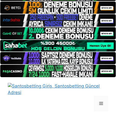
İçeriğe
atla
Menü