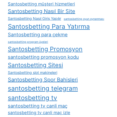
Santosbetting müşteri hizmetleri
Santosbetting Nasıl Bir Site
Santosbetting Nasıl Giriş Yapılır
santosbetting oyun oynanması
Santosbetting Para Yatırma
Santosbetting para çekme
santosbetting program üyeleri
Santosbetting Promosyon
santosbetting promosyon kodu
Santosbetting Sitesi
Santosbetting slot makineleri
Santosbetting Spor Bahisleri
santosbetting telegram
santosbetting tv
santosbetting tv canli maç
santosbetting tv canli maç izle