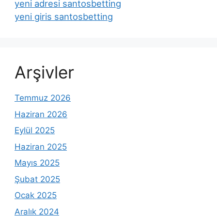
yeni adresi santosbetting
yeni giris santosbetting
Arşivler
Temmuz 2026
Haziran 2026
Eylül 2025
Haziran 2025
Mayıs 2025
Şubat 2025
Ocak 2025
Aralık 2024