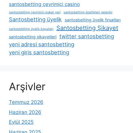
santosbetting çevrimiçi casino
santosbetting çevrimiçi poker yeri
santosbetting özellikleri nelerdir
Santosbetting üyelik
santosbetting üyelik fırsatları
Santosbetting Şikayet
santosbetting üyelik koşulları
twitter santosbetting
santosbetting şikayetleri
yeni adresi santosbetting
yeni giris santosbetting
Arşivler
Temmuz 2026
Haziran 2026
Eylül 2025
Haziran 2025