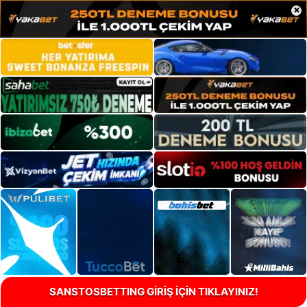
×
SANSTOSBETTING GİRİŞ İÇİN TIKLAYINIZ!