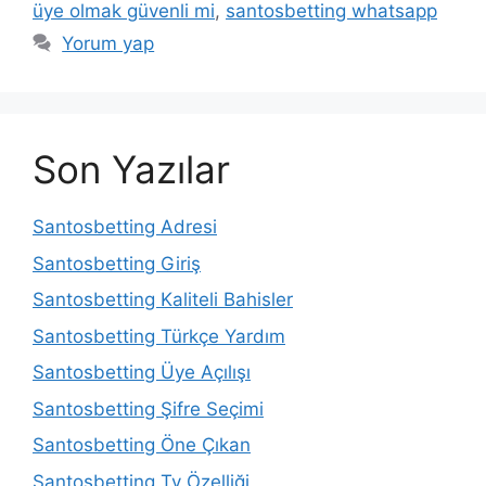
üye olmak güvenli mi
,
santosbetting whatsapp
Yorum yap
Son Yazılar
Santosbetting Adresi
Santosbetting Giriş
Santosbetting Kaliteli Bahisler
Santosbetting Türkçe Yardım
Santosbetting Üye Açılışı
Santosbetting Şifre Seçimi
Santosbetting Öne Çıkan
Santosbetting Tv Özelliği