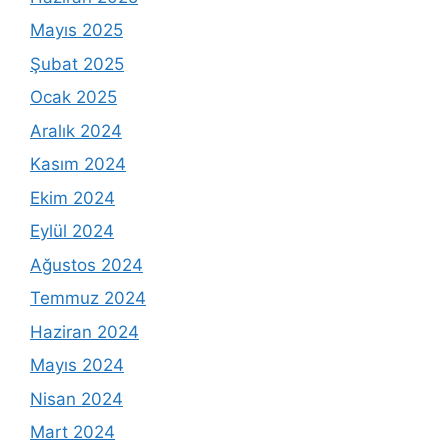
Mayıs 2025
Şubat 2025
Ocak 2025
Aralık 2024
Kasım 2024
Ekim 2024
Eylül 2024
Ağustos 2024
Temmuz 2024
Haziran 2024
Mayıs 2024
Nisan 2024
Mart 2024