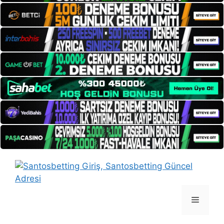
İçeriğe
atla
Menü