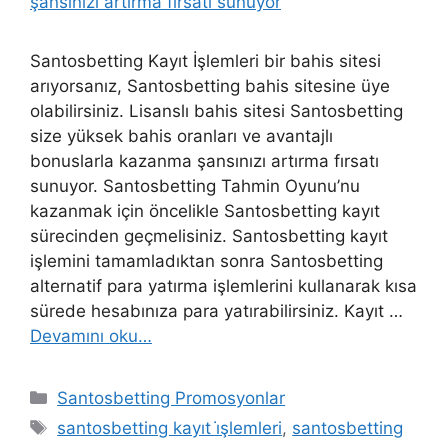
Santosbetting Kayıt İşlemleri bir bahis sitesi
arıyorsanız, Santosbetting bahis sitesine üye
olabilirsiniz. Lisanslı bahis sitesi Santosbetting
size yüksek bahis oranları ve avantajlı
bonuslarla kazanma şansınızı artırma fırsatı
sunuyor. Santosbetting Tahmin Oyunu’nu
kazanmak için öncelikle Santosbetting kayıt
sürecinden geçmelisiniz. Santosbetting kayıt
işlemini tamamladıktan sonra Santosbetting
alternatif para yatırma işlemlerini kullanarak kısa
sürede hesabınıza para yatırabilirsiniz. Kayıt …
Devamını oku…
Kategoriler
Santosbetting Promosyonlar
Etiketler
santosbetting kayıt i̇şlemleri
,
santosbetting