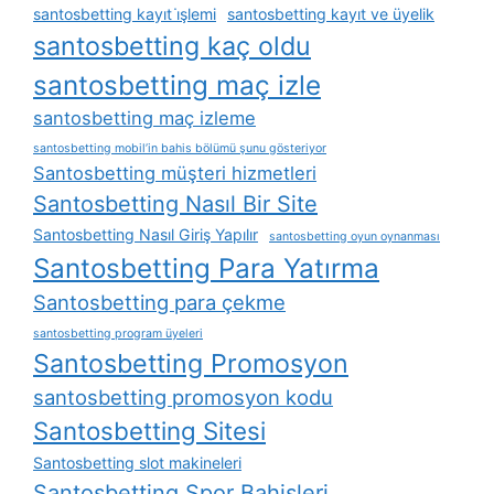
santosbetting kayıt i̇şlemi
santosbetting kayıt ve üyelik
santosbetting kaç oldu
santosbetting maç izle
santosbetting maç izleme
santosbetting mobil’in bahis bölümü şunu gösteriyor
Santosbetting müşteri hizmetleri
Santosbetting Nasıl Bir Site
Santosbetting Nasıl Giriş Yapılır
santosbetting oyun oynanması
Santosbetting Para Yatırma
Santosbetting para çekme
santosbetting program üyeleri
Santosbetting Promosyon
santosbetting promosyon kodu
Santosbetting Sitesi
Santosbetting slot makineleri
Santosbetting Spor Bahisleri