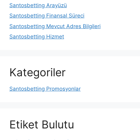
Santosbetting Arayüzü
Santosbetting Finansal Süreci
Santosbetting Mevcut Adres Bilgileri
Santosbetting Hizmet
Kategoriler
Santosbetting Promosyonlar
Etiket Bulutu