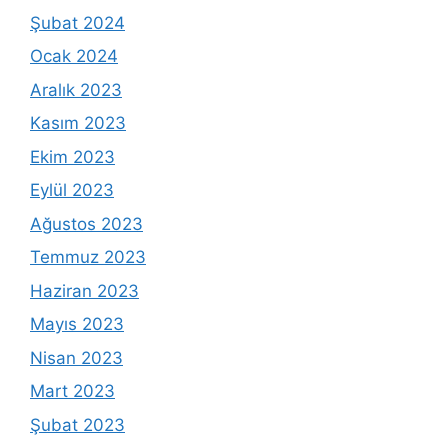
Şubat 2024
Ocak 2024
Aralık 2023
Kasım 2023
Ekim 2023
Eylül 2023
Ağustos 2023
Temmuz 2023
Haziran 2023
Mayıs 2023
Nisan 2023
Mart 2023
Şubat 2023