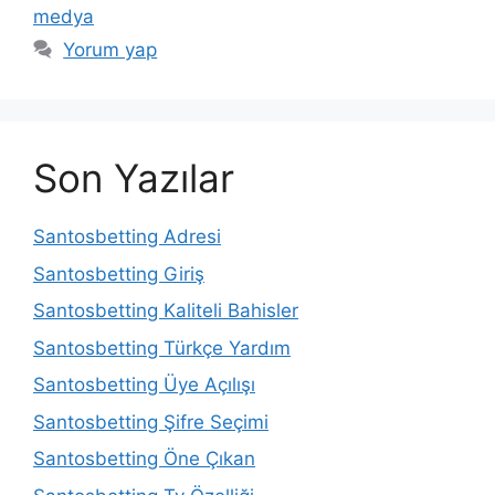
medya
Yorum yap
Son Yazılar
Santosbetting Adresi
Santosbetting Giriş
Santosbetting Kaliteli Bahisler
Santosbetting Türkçe Yardım
Santosbetting Üye Açılışı
Santosbetting Şifre Seçimi
Santosbetting Öne Çıkan