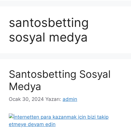
santosbetting
sosyal medya
Santosbetting Sosyal
Medya
Ocak 30, 2024
Yazarı:
admin