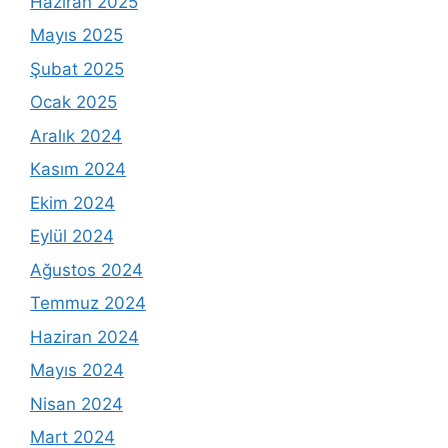
Haziran 2025
Mayıs 2025
Şubat 2025
Ocak 2025
Aralık 2024
Kasım 2024
Ekim 2024
Eylül 2024
Ağustos 2024
Temmuz 2024
Haziran 2024
Mayıs 2024
Nisan 2024
Mart 2024