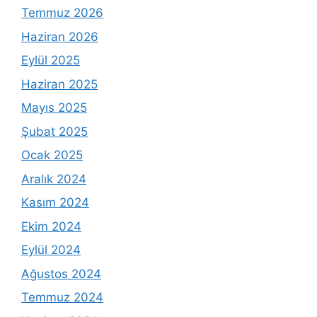
Temmuz 2026
Haziran 2026
Eylül 2025
Haziran 2025
Mayıs 2025
Şubat 2025
Ocak 2025
Aralık 2024
Kasım 2024
Ekim 2024
Eylül 2024
Ağustos 2024
Temmuz 2024