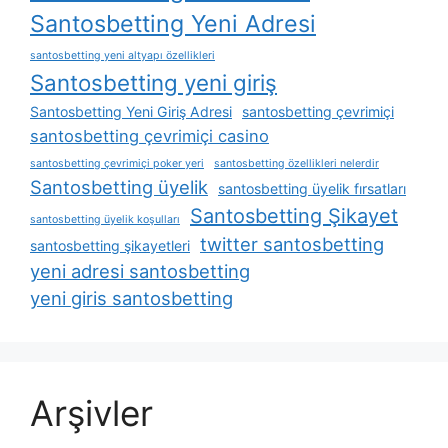
Santosbetting Yeni Adresi
santosbetting yeni altyapı özellikleri
Santosbetting yeni giriş
Santosbetting Yeni Giriş Adresi
santosbetting çevrimiçi
santosbetting çevrimiçi casino
santosbetting çevrimiçi poker yeri
santosbetting özellikleri nelerdir
Santosbetting üyelik
santosbetting üyelik fırsatları
Santosbetting Şikayet
santosbetting üyelik koşulları
twitter santosbetting
santosbetting şikayetleri
yeni adresi santosbetting
yeni giris santosbetting
Arşivler