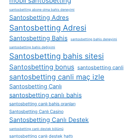
mobil santosbetting
santosbetting abone olma bahis deneyimi
Santosbetting Adres
Santosbetting Adresi
Santosbetting Bahis
santosbetting bahis deneyimi
santosbetting bahis değişimi
Santosbetting bahis sitesi
Santosbetting bonus
santosbetting canli
santosbetting canli maç izle
Santosbetting Canlı
santosbetting canlı bahis
santosbetting canlı bahis oranları
Santosbetting Canlı Casino
Santosbetting Canlı Destek
santosbetting canlı destek bölümü
santosbetting canlı destek hattı