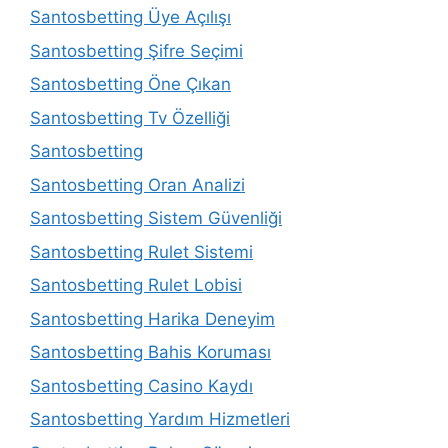
Santosbetting Üye Açılışı
Santosbetting Şifre Seçimi
Santosbetting Öne Çıkan
Santosbetting Tv Özelliği
Santosbetting
Santosbetting Oran Analizi
Santosbetting Sistem Güvenliği
Santosbetting Rulet Sistemi
Santosbetting Rulet Lobisi
Santosbetting Harika Deneyim
Santosbetting Bahis Koruması
Santosbetting Casino Kaydı
Santosbetting Yardım Hizmetleri