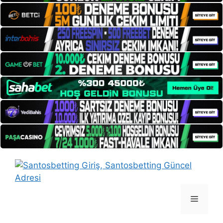
İçeriğe
atla
Menü