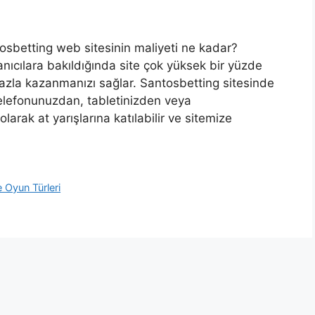
tosbetting web sitesinin maliyeti ne kadar?
llanıcılara bakıldığında site çok yüksek bir yüzde
fazla kazanmanızı sağlar. Santosbetting sitesinde
telefonunuzdan, tabletinizden veya
olarak at yarışlarına katılabilir ve sitemize
 Oyun Türleri