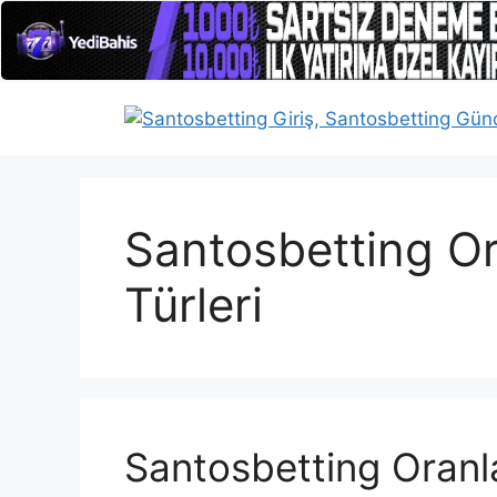
İçeriğe
atla
Santosbetting O
Türleri
Santosbetting Oranl