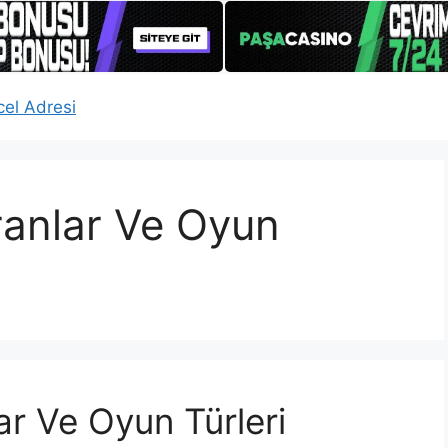
ranlar Ve Oyun
ar Ve Oyun Türleri