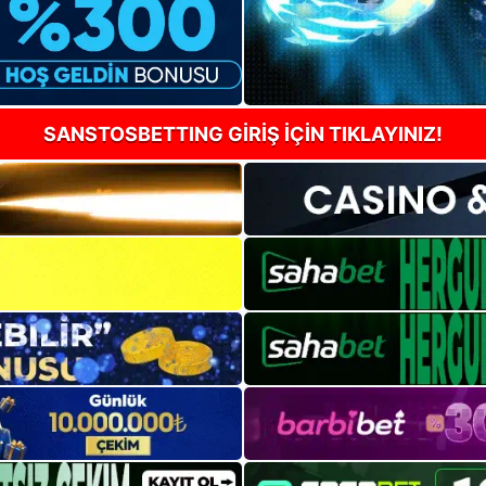
SANSTOSBETTING GİRİŞ İÇİN TIKLAYINIZ!