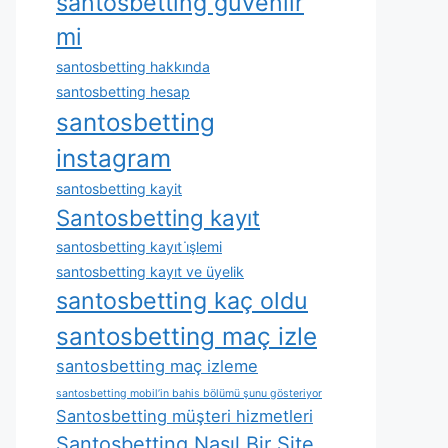
santosbetting güvenlir
mi
santosbetting hakkında
santosbetting hesap
santosbetting
instagram
santosbetting kayit
Santosbetting kayıt
santosbetting kayıt i̇şlemi
santosbetting kayıt ve üyelik
santosbetting kaç oldu
santosbetting maç izle
santosbetting maç izleme
santosbetting mobil’in bahis bölümü şunu gösteriyor
Santosbetting müşteri hizmetleri
Santosbetting Nasıl Bir Site