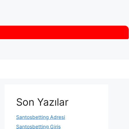
Son Yazılar
Santosbetting Adresi
Santosbetting Giriş