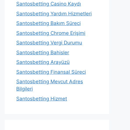
Santosbetting Casino Kaydı
Santosbetting Yardım Hizmetleri
Santosbetting Bakım Süreci
Santosbetting Chrome Erişimi
Santosbetting Vergi Durumu
Santosbetting Bahisler
Santosbetting Arayüzü
Santosbetting Finansal Süreci
Santosbetting Mevcut Adres
Bilgileri
Santosbetting Hizmet