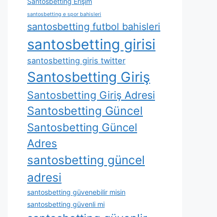
Santosbetting Erişim
santosbetting e spor bahisleri
santosbetting futbol bahisleri
santosbetting girisi
santosbetting giris twitter
Santosbetting Giriş
Santosbetting Giriş Adresi
Santosbetting Güncel
Santosbetting Güncel
Adres
santosbetting güncel
adresi
santosbetting güvenebilir misin
santosbetting güvenli mi