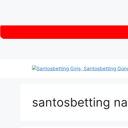
İçeriğe
atla
santosbetting nası