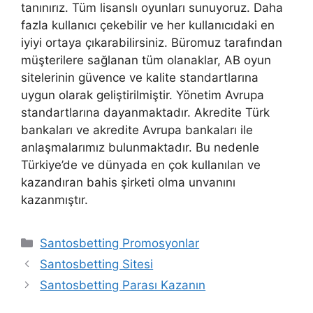
tanınırız. Tüm lisanslı oyunları sunuyoruz. Daha
fazla kullanıcı çekebilir ve her kullanıcıdaki en
iyiyi ortaya çıkarabilirsiniz. Büromuz tarafından
müşterilere sağlanan tüm olanaklar, AB oyun
sitelerinin güvence ve kalite standartlarına
uygun olarak geliştirilmiştir. Yönetim Avrupa
standartlarına dayanmaktadır. Akredite Türk
bankaları ve akredite Avrupa bankaları ile
anlaşmalarımız bulunmaktadır. Bu nedenle
Türkiye’de ve dünyada en çok kullanılan ve
kazandıran bahis şirketi olma unvanını
kazanmıştır.
Kategoriler
Santosbetting Promosyonlar
Santosbetting Sitesi
Santosbetting Parası Kazanın