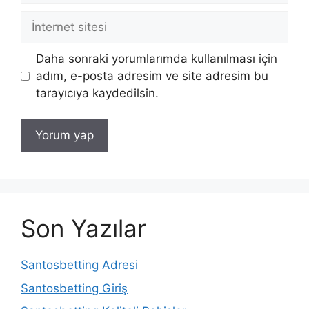
İnternet
sitesi
Daha sonraki yorumlarımda kullanılması için
adım, e-posta adresim ve site adresim bu
tarayıcıya kaydedilsin.
Son Yazılar
Santosbetting Adresi
Santosbetting Giriş