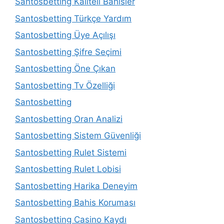
Santosbetting Kaliteli Bahisler
Santosbetting Türkçe Yardım
Santosbetting Üye Açılışı
Santosbetting Şifre Seçimi
Santosbetting Öne Çıkan
Santosbetting Tv Özelliği
Santosbetting
Santosbetting Oran Analizi
Santosbetting Sistem Güvenliği
Santosbetting Rulet Sistemi
Santosbetting Rulet Lobisi
Santosbetting Harika Deneyim
Santosbetting Bahis Koruması
Santosbetting Casino Kaydı