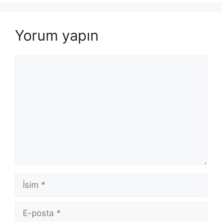
Yorum yapın
Yorum
İsim
E-
posta