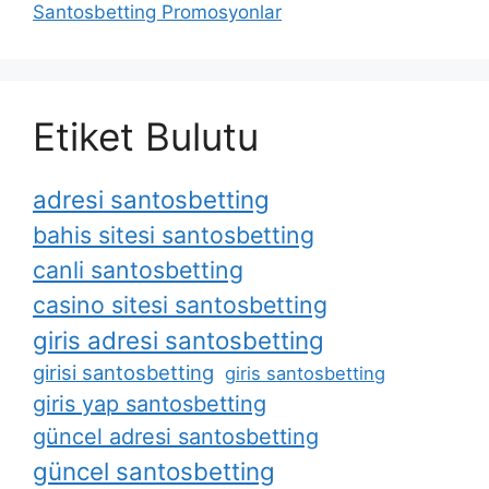
Santosbetting Promosyonlar
Etiket Bulutu
adresi santosbetting
bahis sitesi santosbetting
canli santosbetting
casino sitesi santosbetting
giris adresi santosbetting
girisi santosbetting
giris santosbetting
giris yap santosbetting
güncel adresi santosbetting
güncel santosbetting