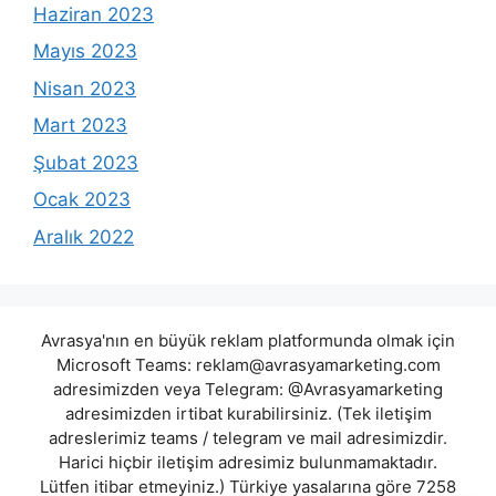
Haziran 2023
Mayıs 2023
Nisan 2023
Mart 2023
Şubat 2023
Ocak 2023
Aralık 2022
Avrasya'nın en büyük reklam platformunda olmak için
Microsoft Teams:
reklam@avrasyamarketing.com
adresimizden veya Telegram: @Avrasyamarketing
adresimizden irtibat kurabilirsiniz. (Tek iletişim
adreslerimiz teams / telegram ve mail adresimizdir.
Harici hiçbir iletişim adresimiz bulunmamaktadır.
Lütfen itibar etmeyiniz.) Türkiye yasalarına göre 7258