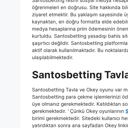
Santosbetting resmî sosyal medya hesapla
öğrenmeleri en doğrusu. Site hakkında bilg
ziyaret etmektir. Bu yaklaşım sayesinde üye
kaynaktan, en doğru formatta elde edebil
medya hesaplarına prim ödemesinin önemi
kurtuldu. Santosbetting yasadışı bahis si
şaşırtıcı değildir. Santosbetting platform
aktif olarak kullanılmaktadır. Bu noktalard
ulaşılabilmektedir.
Santosbetting Tavla
Santosbetting Tavla ve Okey oyunu var mı?
Santosbetting para çekme işlemlerinizi ö
üye olmanız gerekmektedir. Katıldıktan so
gerekmektedir. ‘ Çünkü Okey oyunlarının
birimi gerekmektedir. Sitedeki kullanıcı h
yatırdıktan sonra ana sayfadan Okey linkine