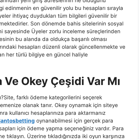
rından yeni giriş adreslerinin ne olduğunu
i edinmenin en güvenilir yolu bu hesapları sırayla
ler ihtiyaç duydukları tüm bilgileri güvenilir bir
mektedirler. Son dönemde bahis sitelerinin sosyal
 sayesinde Üyeler zorlu inceleme süreçlerinden
tesinin bu alanda da oldukça başarılı olması
larındaki hesapları düzenli olarak güncellenmekte ve
an her türlü bilgiye en güncel haliyle
 Ve Okey Çeşidi Var Mı
Site, farklı ödeme kategorilerini seçerek
demenize olanak tanır. Okey oynamak için siteye
nra kullanıcı hesaplarınıza para aktarmanız
Santosbetting
oynanabilmesi için gerçek para
esapları için ödeme yapma seçeneğiniz vardır. Para
 tıklayın. Üzerine tıkladığınızda iki oyun karşınıza