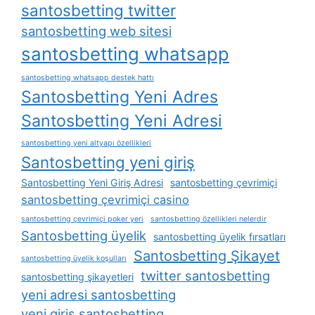
santosbetting twitter
santosbetting web sitesi
santosbetting whatsapp
santosbetting whatsapp destek hattı
Santosbetting Yeni Adres
Santosbetting Yeni Adresi
santosbetting yeni altyapı özellikleri
Santosbetting yeni giriş
Santosbetting Yeni Giriş Adresi
santosbetting çevrimiçi
santosbetting çevrimiçi casino
santosbetting çevrimiçi poker yeri
santosbetting özellikleri nelerdir
Santosbetting üyelik
santosbetting üyelik fırsatları
Santosbetting Şikayet
santosbetting üyelik koşulları
twitter santosbetting
santosbetting şikayetleri
yeni adresi santosbetting
yeni giris santosbetting