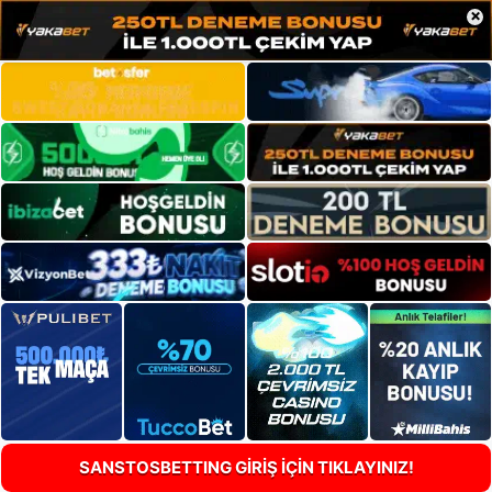
×
SANSTOSBETTING GİRİŞ İÇİN TIKLAYINIZ!