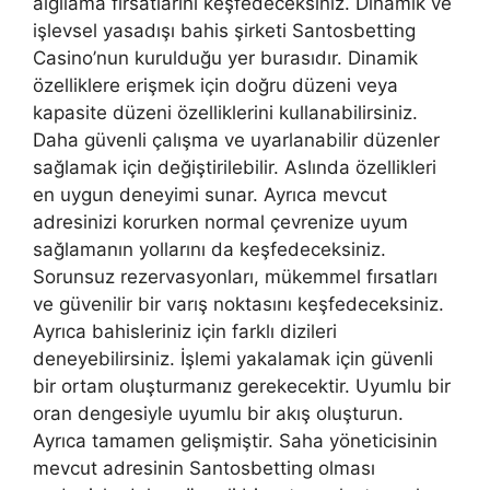
algılama fırsatlarını keşfedeceksiniz. Dinamik ve
işlevsel yasadışı bahis şirketi Santosbetting
Casino’nun kurulduğu yer burasıdır. Dinamik
özelliklere erişmek için doğru düzeni veya
kapasite düzeni özelliklerini kullanabilirsiniz.
Daha güvenli çalışma ve uyarlanabilir düzenler
sağlamak için değiştirilebilir. Aslında özellikleri
en uygun deneyimi sunar. Ayrıca mevcut
adresinizi korurken normal çevrenize uyum
sağlamanın yollarını da keşfedeceksiniz.
Sorunsuz rezervasyonları, mükemmel fırsatları
ve güvenilir bir varış noktasını keşfedeceksiniz.
Ayrıca bahisleriniz için farklı dizileri
deneyebilirsiniz. İşlemi yakalamak için güvenli
bir ortam oluşturmanız gerekecektir. Uyumlu bir
oran dengesiyle uyumlu bir akış oluşturun.
Ayrıca tamamen gelişmiştir. Saha yöneticisinin
mevcut adresinin Santosbetting olması