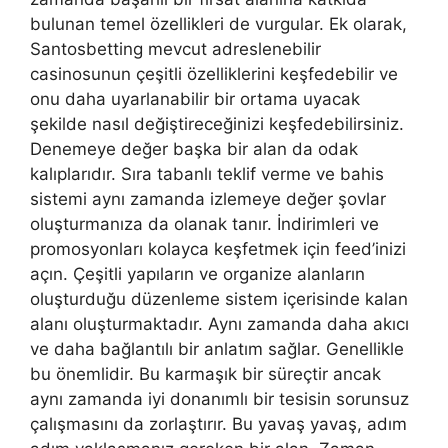
bulunan temel özellikleri de vurgular. Ek olarak,
Santosbetting mevcut adreslenebilir
casinosunun çeşitli özelliklerini keşfedebilir ve
onu daha uyarlanabilir bir ortama uyacak
şekilde nasıl değiştireceğinizi keşfedebilirsiniz.
Denemeye değer başka bir alan da odak
kalıplarıdır. Sıra tabanlı teklif verme ve bahis
sistemi aynı zamanda izlemeye değer şovlar
oluşturmanıza da olanak tanır. İndirimleri ve
promosyonları kolayca keşfetmek için feed’inizi
açın. Çeşitli yapıların ve organize alanların
oluşturduğu düzenleme sistem içerisinde kalan
alanı oluşturmaktadır. Aynı zamanda daha akıcı
ve daha bağlantılı bir anlatım sağlar. Genellikle
bu önemlidir. Bu karmaşık bir süreçtir ancak
aynı zamanda iyi donanımlı bir tesisin sorunsuz
çalışmasını da zorlaştırır. Bu yavaş yavaş, adım