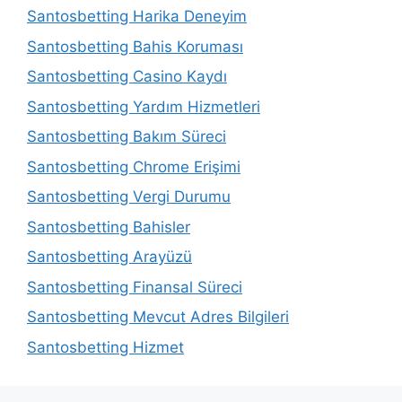
Santosbetting Harika Deneyim
Santosbetting Bahis Koruması
Santosbetting Casino Kaydı
Santosbetting Yardım Hizmetleri
Santosbetting Bakım Süreci
Santosbetting Chrome Erişimi
Santosbetting Vergi Durumu
Santosbetting Bahisler
Santosbetting Arayüzü
Santosbetting Finansal Süreci
Santosbetting Mevcut Adres Bilgileri
Santosbetting Hizmet