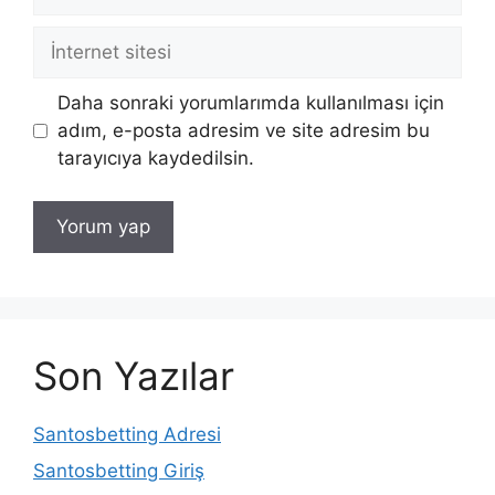
posta
İnternet
sitesi
Daha sonraki yorumlarımda kullanılması için
adım, e-posta adresim ve site adresim bu
tarayıcıya kaydedilsin.
Son Yazılar
Santosbetting Adresi
Santosbetting Giriş