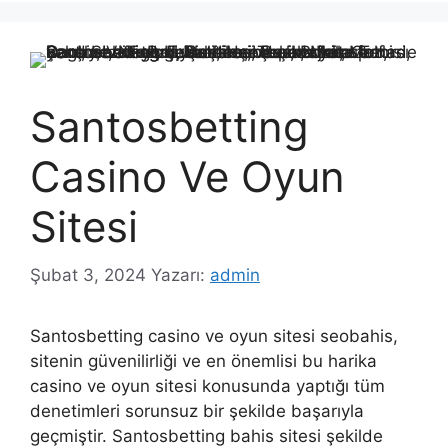
Santosbetting
Casino Ve Oyun
Sitesi
Şubat 3, 2024
Yazarı:
admin
Santosbetting casino ve oyun sitesi seobahis,
sitenin güvenilirliği ve en önemlisi bu harika
casino ve oyun sitesi konusunda yaptığı tüm
denetimleri sorunsuz bir şekilde başarıyla
geçmiştir. Santosbetting bahis sitesi şekilde