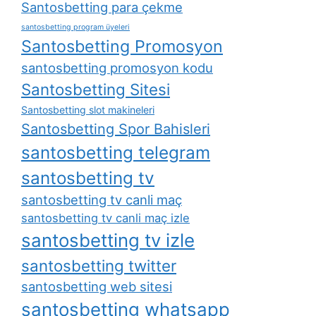
Santosbetting para çekme
santosbetting program üyeleri
Santosbetting Promosyon
santosbetting promosyon kodu
Santosbetting Sitesi
Santosbetting slot makineleri
Santosbetting Spor Bahisleri
santosbetting telegram
santosbetting tv
santosbetting tv canli maç
santosbetting tv canli maç izle
santosbetting tv izle
santosbetting twitter
santosbetting web sitesi
santosbetting whatsapp