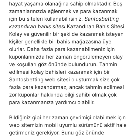
hayat yaşama olanağına sahip olmaktadır. Boş
zamanlarınızda eğlenmek ve para kazanmak
için bu siteleri kullanabilirsiniz.
Santosbetting
kazandıran bahis sitesi
Kazandıran Bahis Sitesi
Kolay ve güvenilir bir şekilde kazanmak isteyen
kişiler genellikle bir bahis mağazasına üye
olurlar. Daha fazla para kazanabilmeniz için
kuponlarınızda her zaman öngörülemeyen olay
ve koşulları göz önünde bulundurun. Tahmin
edilmesi kolay bahisleri kazanmak için bir
Santosbetting web sitesi oluşturmak size çok
fazla para kazandırmaz, ancak tahmin edilmesi
zor kuponlar hakkında bilgi sahibi olmak çok
para kazanmanıza yardımcı olabilir.
Bildiğiniz gibi her zaman çevrimiçi olabilmek için
web sitemizin mobil uyumlu sürümünü aktif hale
getirmeniz gerekiyor. Bunu göz önünde