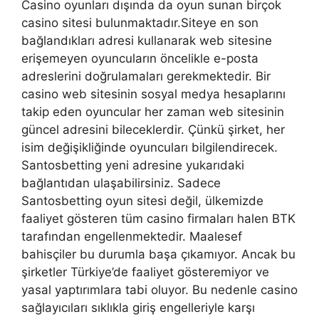
Casino oyunları dışında da oyun sunan birçok
casino sitesi bulunmaktadır.Siteye en son
bağlandıkları adresi kullanarak web sitesine
erişemeyen oyuncuların öncelikle e-posta
adreslerini doğrulamaları gerekmektedir. Bir
casino web sitesinin sosyal medya hesaplarını
takip eden oyuncular her zaman web sitesinin
güncel adresini bileceklerdir. Çünkü şirket, her
isim değişikliğinde oyuncuları bilgilendirecek.
Santosbetting yeni adresine yukarıdaki
bağlantıdan ulaşabilirsiniz. Sadece
Santosbetting oyun sitesi değil, ülkemizde
faaliyet gösteren tüm casino firmaları halen BTK
tarafından engellenmektedir. Maalesef
bahisçiler bu durumla başa çıkamıyor. Ancak bu
şirketler Türkiye’de faaliyet gösteremiyor ve
yasal yaptırımlara tabi oluyor. Bu nedenle casino
sağlayıcıları sıklıkla giriş engelleriyle karşı