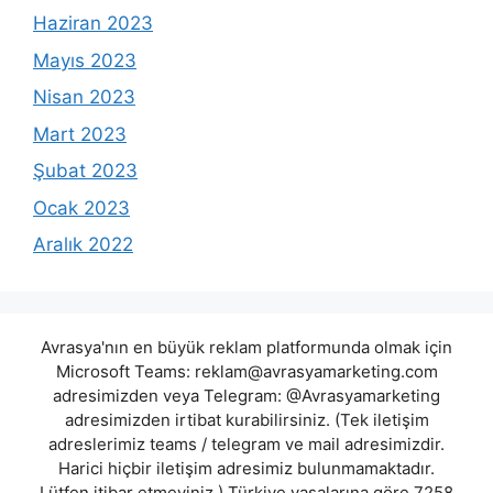
Haziran 2023
Mayıs 2023
Nisan 2023
Mart 2023
Şubat 2023
Ocak 2023
Aralık 2022
Avrasya'nın en büyük reklam platformunda olmak için
Microsoft Teams:
reklam@avrasyamarketing.com
adresimizden veya Telegram: @Avrasyamarketing
adresimizden irtibat kurabilirsiniz. (Tek iletişim
adreslerimiz teams / telegram ve mail adresimizdir.
Harici hiçbir iletişim adresimiz bulunmamaktadır.
Lütfen itibar etmeyiniz.) Türkiye yasalarına göre 7258