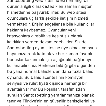
Santosbetting web sitesindeki herhangi bir
durumla ilgili olarak istedikleri zaman müşteri
hizmetlerine başvurabilirler. Bu web sitesi
oyunculara üç farklı şekilde iletişim hizmeti
vermektedir. Erişim engellense bile kullanıcılar
haklarını kaybetmez. Oyuncular yeni
istasyonlara girebilir ve kesintisiz olarak
kaldıkları yerden devam edebilirler. Siz de
Santosbetting oyun sitesine üye olmak ve oyun
hayatınıza renk katmak ve her zaman faydalı
bonuslar kazanmak için aşağıdaki bağlantıyı
kullanabilirsiniz. Herkesin bildiği gibi o günden
bu yana normal bahislerden daha fazla bahis
oynandı. Bu bahis acentesinin komisyon
seviyesi ve rulet fiyatı dışında herhangi bir
avantajı var mı? Bu koşullar, tarafımızdan
sunulan Santosbetting yararlanmanıza olanak
tanır ve Türkiye’nin en güvenilir bahisçilerini ve