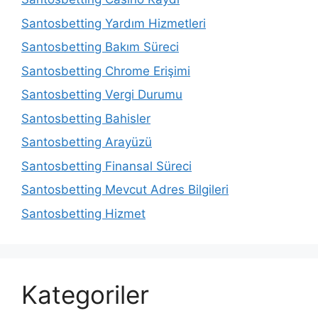
Santosbetting Yardım Hizmetleri
Santosbetting Bakım Süreci
Santosbetting Chrome Erişimi
Santosbetting Vergi Durumu
Santosbetting Bahisler
Santosbetting Arayüzü
Santosbetting Finansal Süreci
Santosbetting Mevcut Adres Bilgileri
Santosbetting Hizmet
Kategoriler