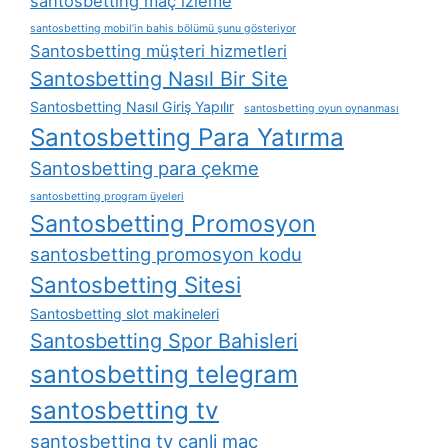
santosbetting maç izleme
santosbetting mobil’in bahis bölümü şunu gösteriyor
Santosbetting müşteri hizmetleri
Santosbetting Nasıl Bir Site
Santosbetting Nasıl Giriş Yapılır
santosbetting oyun oynanması
Santosbetting Para Yatırma
Santosbetting para çekme
santosbetting program üyeleri
Santosbetting Promosyon
santosbetting promosyon kodu
Santosbetting Sitesi
Santosbetting slot makineleri
Santosbetting Spor Bahisleri
santosbetting telegram
santosbetting tv
santosbetting tv canli maç