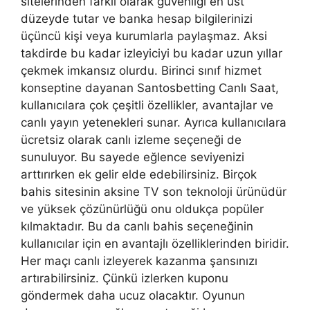
sitelerinden farklı olarak güvenliği en üst
düzeyde tutar ve banka hesap bilgilerinizi
üçüncü kişi veya kurumlarla paylaşmaz. Aksi
takdirde bu kadar izleyiciyi bu kadar uzun yıllar
çekmek imkansız olurdu. Birinci sınıf hizmet
konseptine dayanan Santosbetting Canlı Saat,
kullanıcılara çok çeşitli özellikler, avantajlar ve
canlı yayın yetenekleri sunar. Ayrıca kullanıcılara
ücretsiz olarak canlı izleme seçeneği de
sunuluyor. Bu sayede eğlence seviyenizi
arttırırken ek gelir elde edebilirsiniz. Birçok
bahis sitesinin aksine TV son teknoloji ürünüdür
ve yüksek çözünürlüğü onu oldukça popüler
kılmaktadır. Bu da canlı bahis seçeneğinin
kullanıcılar için en avantajlı özelliklerinden biridir.
Her maçı canlı izleyerek kazanma şansınızı
artırabilirsiniz. Çünkü izlerken kuponu
göndermek daha ucuz olacaktır. Oyunun