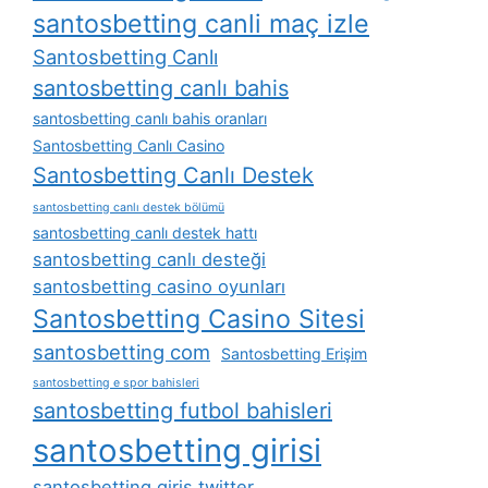
santosbetting canli maç izle
Santosbetting Canlı
santosbetting canlı bahis
santosbetting canlı bahis oranları
Santosbetting Canlı Casino
Santosbetting Canlı Destek
santosbetting canlı destek bölümü
santosbetting canlı destek hattı
santosbetting canlı desteği
santosbetting casino oyunları
Santosbetting Casino Sitesi
santosbetting com
Santosbetting Erişim
santosbetting e spor bahisleri
santosbetting futbol bahisleri
santosbetting girisi
santosbetting giris twitter