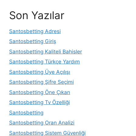
Son Yazılar
Santosbetting Adresi
Santosbetting Giriş
Santosbetting Kaliteli Bahisler
Santosbetting Türkçe Yardım
Santosbetting Üye Açılışı
Santosbetting Şifre Seçimi
Santosbetting Öne Çıkan
Santosbetting Tv Özelliği
Santosbetting
Santosbetting Oran Analizi
Santosbetting Sistem Güvenliği