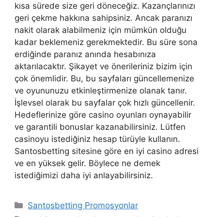
kısa sürede size geri döneceğiz. Kazançlarınızı
geri çekme hakkına sahipsiniz. Ancak paranızı
nakit olarak alabilmeniz için mümkün olduğu
kadar beklemeniz gerekmektedir. Bu süre sona
erdiğinde paranız anında hesabınıza
aktarılacaktır. Şikayet ve önerileriniz bizim için
çok önemlidir. Bu, bu sayfaları güncellemenize
ve oyununuzu etkinleştirmenize olanak tanır.
İşlevsel olarak bu sayfalar çok hızlı güncellenir.
Hedeflerinize göre casino oyunları oynayabilir
ve garantili bonuslar kazanabilirsiniz. Lütfen
casinoyu istediğiniz hesap türüyle kullanın.
Santosbetting sitesine göre en iyi casino adresi
ve en yüksek gelir. Böylece ne demek
istediğimizi daha iyi anlayabilirsiniz.
Kategoriler
Santosbetting Promosyonlar