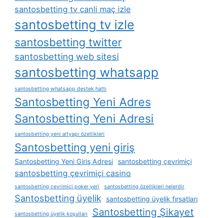
santosbetting tv canli maç izle
santosbetting tv izle
santosbetting twitter
santosbetting web sitesi
santosbetting whatsapp
santosbetting whatsapp destek hattı
Santosbetting Yeni Adres
Santosbetting Yeni Adresi
santosbetting yeni altyapı özellikleri
Santosbetting yeni giriş
Santosbetting Yeni Giriş Adresi
santosbetting çevrimiçi
santosbetting çevrimiçi casino
santosbetting çevrimiçi poker yeri
santosbetting özellikleri nelerdir
Santosbetting üyelik
santosbetting üyelik fırsatları
Santosbetting Şikayet
santosbetting üyelik koşulları