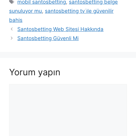
Etiketler
mobil santosbetting
,
santosbetting belge
sunuluyor mu
,
santosbetting tv i̇le güvenilir
bahis
Santosbetting Web Sitesi Hakkında
Santosbetting Güvenli Mi
Yorum yapın
Yorum