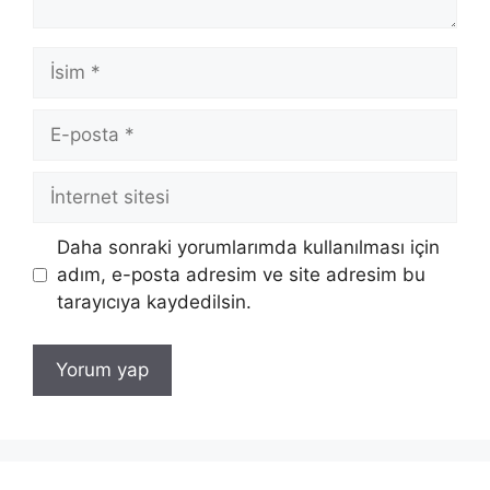
İsim
E-
posta
İnternet
sitesi
Daha sonraki yorumlarımda kullanılması için
adım, e-posta adresim ve site adresim bu
tarayıcıya kaydedilsin.