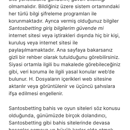
olmamalıdır. Bildiğiniz üzere sistem ortamındaki
her türlü bilgi şifreleme programları ile
korunmaktadır. Ayrıca vermiş olduğunuz bilgiler
Santosbetting giriş bilgilerim güvende mi
internet sitesi veya iştirakleri dışında hiç bir kişi,
kuruluş veya internet sitesi ile
paylaşılmamaktadır. Ana sayfaya bakarsanız
gizli bir rehber olarak tutulduğunu görebilirsiniz.
Siyasi ortamla ilgili bu makalede görebileceğiniz
gibi, veri koruma ile ilgili yasal konular web’de
bulunur. H. Dosyaların içerikleri web sitesine
aktarılır veya görüntülenir ve üçüncü şahıslara
ifşa edilmesi engellenir.
Santosbetting bahis ve oyun siteleri söz konusu
olduğunda, günümüzde birçok dolandırıcı,
Santosbetting gibi bahis sitelerinde devasa
hesaplar açmaya ve büyük karlar elde etmek