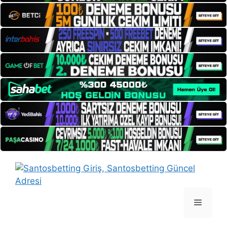
İçeriğe
atla
Menü