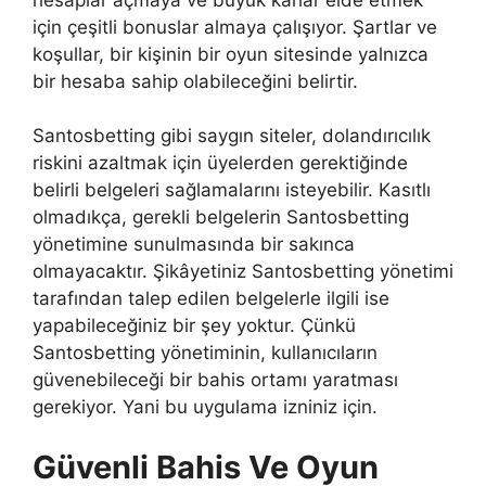
için çeşitli bonuslar almaya çalışıyor. Şartlar ve
koşullar, bir kişinin bir oyun sitesinde yalnızca
bir hesaba sahip olabileceğini belirtir.
Santosbetting gibi saygın siteler, dolandırıcılık
riskini azaltmak için üyelerden gerektiğinde
belirli belgeleri sağlamalarını isteyebilir. Kasıtlı
olmadıkça, gerekli belgelerin Santosbetting
yönetimine sunulmasında bir sakınca
olmayacaktır. Şikâyetiniz Santosbetting yönetimi
tarafından talep edilen belgelerle ilgili ise
yapabileceğiniz bir şey yoktur. Çünkü
Santosbetting yönetiminin, kullanıcıların
güvenebileceği bir bahis ortamı yaratması
gerekiyor. Yani bu uygulama izniniz için.
Güvenli Bahis Ve Oyun