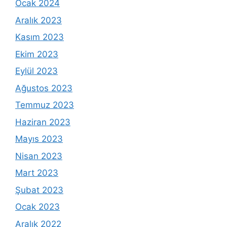
Ocak 2024
Aralık 2023
Kasım 2023
Ekim 2023
Eylül 2023
Ağustos 2023
Temmuz 2023
Haziran 2023
Mayıs 2023
Nisan 2023
Mart 2023
Şubat 2023
Ocak 2023
Aralık 2022