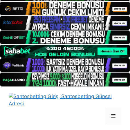
İçeriğe
atla
Menü