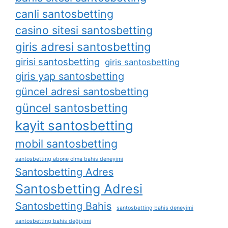
canli santosbetting
casino sitesi santosbetting
giris adresi santosbetting
girisi santosbetting
giris santosbetting
giris yap santosbetting
güncel adresi santosbetting
güncel santosbetting
kayit santosbetting
mobil santosbetting
santosbetting abone olma bahis deneyimi
Santosbetting Adres
Santosbetting Adresi
Santosbetting Bahis
santosbetting bahis deneyimi
santosbetting bahis değişimi