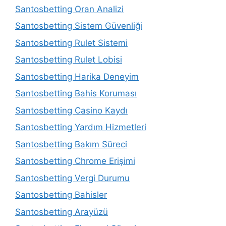
Santosbetting Oran Analizi
Santosbetting Sistem Güvenliği
Santosbetting Rulet Sistemi
Santosbetting Rulet Lobisi
Santosbetting Harika Deneyim
Santosbetting Bahis Koruması
Santosbetting Casino Kaydı
Santosbetting Yardım Hizmetleri
Santosbetting Bakım Süreci
Santosbetting Chrome Erişimi
Santosbetting Vergi Durumu
Santosbetting Bahisler
Santosbetting Arayüzü