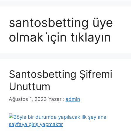
santosbetting üye
olmak i̇çin tıklayın
Santosbetting Şifremi
Unuttum
Ağustos 1, 2023
Yazarı:
admin