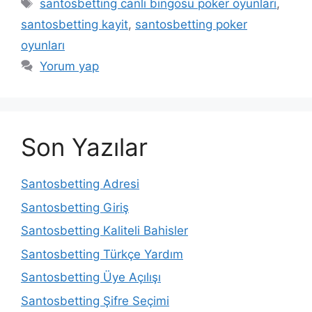
Etiketler
santosbetting canlı bingosu poker oyunları
,
santosbetting kayit
,
santosbetting poker
oyunları
Yorum yap
Son Yazılar
Santosbetting Adresi
Santosbetting Giriş
Santosbetting Kaliteli Bahisler
Santosbetting Türkçe Yardım
Santosbetting Üye Açılışı
Santosbetting Şifre Seçimi