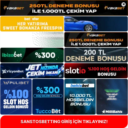
×
SANSTOSBETTING GİRİŞ İÇİN TIKLAYINIZ!