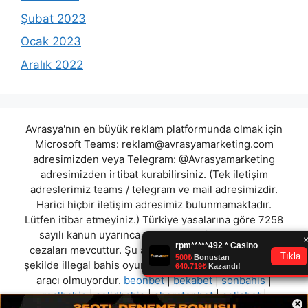
Şubat 2023
Ocak 2023
Aralık 2022
Avrasya'nın en büyük reklam platformunda olmak için
Microsoft Teams:
reklam@avrasyamarketing.com
adresimizden veya Telegram: @Avrasyamarketing
adresimizden irtibat kurabilirsiniz. (Tek iletişim
adreslerimiz teams / telegram ve mail adresimizdir.
Harici hiçbir iletişim adresimiz bulunmamaktadır.
Lütfen itibar etmeyiniz.) Türkiye yasalarına göre 7258
sayılı kanun uyarınca yasa dışı bahis oynamanın
cezaları mevcuttur. Şu an bulunduğunuz site hiç bir
şekilde illegal bahis oyunları oynatmıyor ve oynamaya
aracı olmuyordur.
beonbet
|
bekabet
|
sonbahis
|
realbahis
|
solidbahis
|
sheratonbet
|
solisbet
|
×