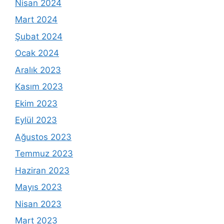
Nisan 2024
Mart 2024
Şubat 2024
Ocak 2024
Aralık 2023
Kasım 2023
Ekim 2023
Eylül 2023
Ağustos 2023
Temmuz 2023
Haziran 2023
Mayıs 2023
Nisan 2023
Mart 2023