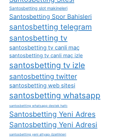
Santosbetting slot makineleri
Santosbetting Spor Bahisleri
santosbetting telegram
santosbetting tv
santosbetting tv canli maç
santosbetting tv canli maç izle
santosbetting tv izle
santosbetting twitter
santosbetting web sitesi
santosbetting whatsapp
santosbetting whatsapp destek hattı
Santosbetting Yeni Adres
Santosbetting Yeni Adresi
santosbetting yeni altyapı özellikleri