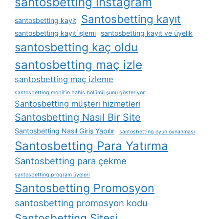
santosbetting instagram
Santosbetting kayıt
santosbetting kayit
santosbetting kayıt i̇şlemi
santosbetting kayıt ve üyelik
santosbetting kaç oldu
santosbetting maç izle
santosbetting maç izleme
santosbetting mobil’in bahis bölümü şunu gösteriyor
Santosbetting müşteri hizmetleri
Santosbetting Nasıl Bir Site
Santosbetting Nasıl Giriş Yapılır
santosbetting oyun oynanması
Santosbetting Para Yatırma
Santosbetting para çekme
santosbetting program üyeleri
Santosbetting Promosyon
santosbetting promosyon kodu
Santosbetting Sitesi