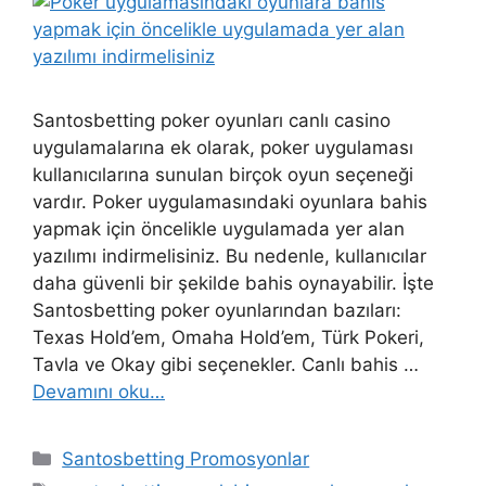
Santosbetting poker oyunları canlı casino
uygulamalarına ek olarak, poker uygulaması
kullanıcılarına sunulan birçok oyun seçeneği
vardır. Poker uygulamasındaki oyunlara bahis
yapmak için öncelikle uygulamada yer alan
yazılımı indirmelisiniz. Bu nedenle, kullanıcılar
daha güvenli bir şekilde bahis oynayabilir. İşte
Santosbetting poker oyunlarından bazıları:
Texas Hold’em, Omaha Hold’em, Türk Pokeri,
Tavla ve Okay gibi seçenekler. Canlı bahis …
Devamını oku…
Kategoriler
Santosbetting Promosyonlar