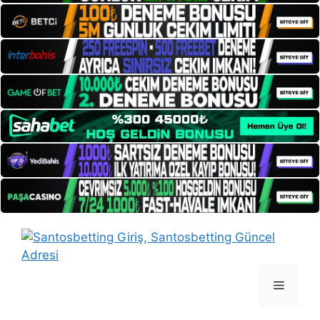
İçeriğe
atla
Menü