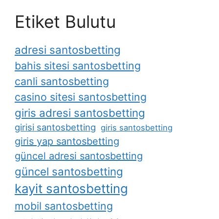
Etiket Bulutu
adresi santosbetting
bahis sitesi santosbetting
canli santosbetting
casino sitesi santosbetting
giris adresi santosbetting
girisi santosbetting
giris santosbetting
giris yap santosbetting
güncel adresi santosbetting
güncel santosbetting
kayit santosbetting
mobil santosbetting