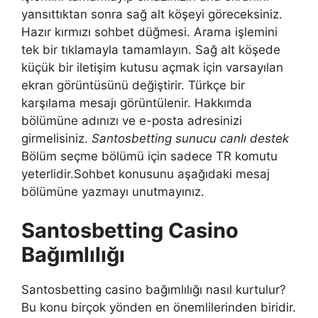
yansıttıktan sonra sağ alt köşeyi göreceksiniz.
Hazır kırmızı sohbet düğmesi. Arama işlemini
tek bir tıklamayla tamamlayın. Sağ alt köşede
küçük bir iletişim kutusu açmak için varsayılan
ekran görüntüsünü değiştirir. Türkçe bir
karşılama mesajı görüntülenir. Hakkımda
bölümüne adınızı ve e-posta adresinizi
girmelisiniz.
Santosbetting sunucu canlı destek
Bölüm seçme bölümü için sadece TR komutu
yeterlidir.Sohbet konusunu aşağıdaki mesaj
bölümüne yazmayı unutmayınız.
Santosbetting Casino
Bağımlılığı
Santosbetting casino bağımlılığı nasıl kurtulur?
Bu konu birçok yönden en önemlilerinden biridir.