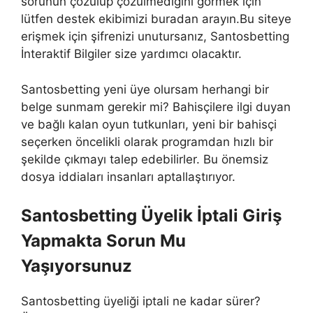
sorunun çözülüp çözülmediğini görmek için
lütfen destek ekibimizi buradan arayın.Bu siteye
erişmek için şifrenizi unutursanız, Santosbetting
İnteraktif Bilgiler size yardımcı olacaktır.
Santosbetting yeni üye olursam herhangi bir
belge sunmam gerekir mi? Bahisçilere ilgi duyan
ve bağlı kalan oyun tutkunları, yeni bir bahisçi
seçerken öncelikli olarak programdan hızlı bir
şekilde çıkmayı talep edebilirler. Bu önemsiz
dosya iddiaları insanları aptallaştırıyor.
Santosbetting Üyelik İptali Giriş
Yapmakta Sorun Mu
Yaşıyorsunuz
Santosbetting üyeliği iptali ne kadar sürer?