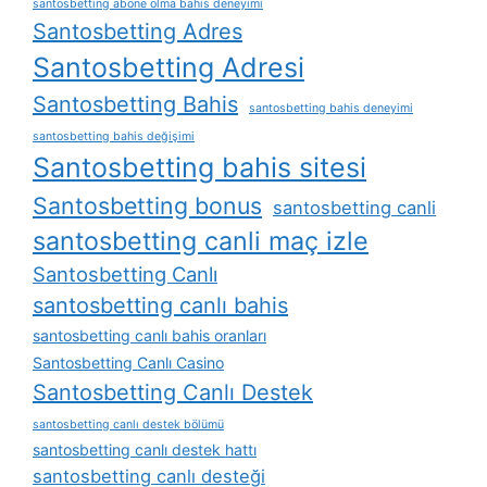
santosbetting abone olma bahis deneyimi
Santosbetting Adres
Santosbetting Adresi
Santosbetting Bahis
santosbetting bahis deneyimi
santosbetting bahis değişimi
Santosbetting bahis sitesi
Santosbetting bonus
santosbetting canli
santosbetting canli maç izle
Santosbetting Canlı
santosbetting canlı bahis
santosbetting canlı bahis oranları
Santosbetting Canlı Casino
Santosbetting Canlı Destek
santosbetting canlı destek bölümü
santosbetting canlı destek hattı
santosbetting canlı desteği