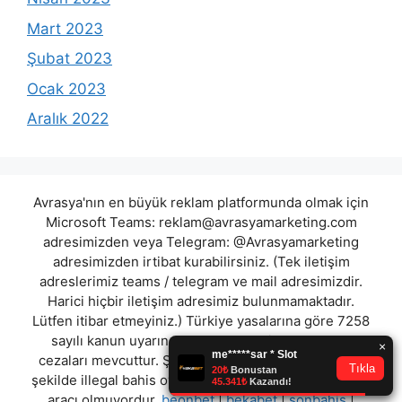
Mart 2023
Şubat 2023
Ocak 2023
Aralık 2022
Avrasya'nın en büyük reklam platformunda olmak için
Microsoft Teams:
reklam@avrasyamarketing.com
adresimizden veya Telegram: @Avrasyamarketing
adresimizden irtibat kurabilirsiniz. (Tek iletişim
adreslerimiz teams / telegram ve mail adresimizdir.
Harici hiçbir iletişim adresimiz bulunmamaktadır.
Lütfen itibar etmeyiniz.) Türkiye yasalarına göre 7258
sayılı kanun uyarınca yasa dışı bahis oynamanın
cezaları mevcuttur. Şu an bulunduğunuz site hiç bir
şekilde illegal bahis oyunları oynatmıyor ve oynamaya
aracı olmuyordur.
beonbet
|
bekabet
|
sonbahis
|