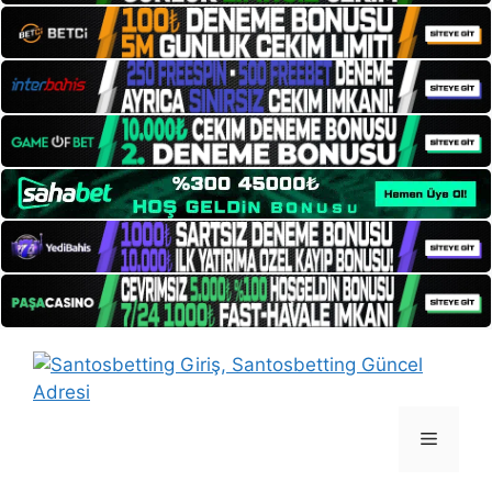
İçeriğe
atla
Menü