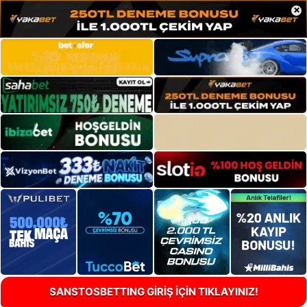
×
SANSTOSBETTING GİRİŞ İÇİN TIKLAYINIZ!