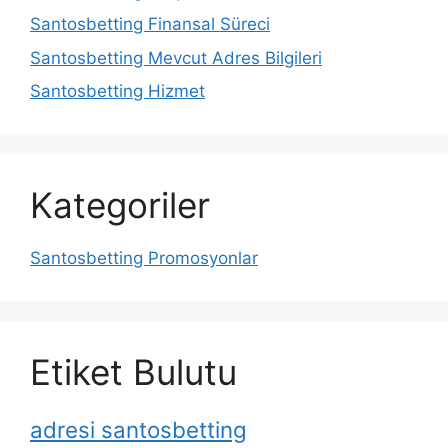
Santosbetting Finansal Süreci
Santosbetting Mevcut Adres Bilgileri
Santosbetting Hizmet
Kategoriler
Santosbetting Promosyonlar
Etiket Bulutu
adresi santosbetting