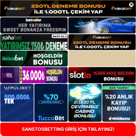
×
SANSTOSBETTING GİRİŞ İÇİN TIKLAYINIZ!