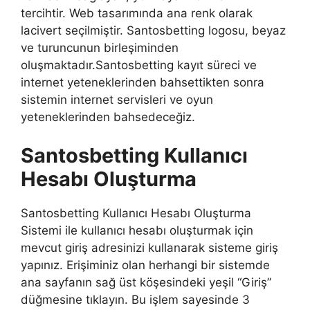
tercihtir. Web tasarımında ana renk olarak
lacivert seçilmiştir. Santosbetting logosu, beyaz
ve turuncunun birleşiminden
oluşmaktadır.Santosbetting kayıt süreci ve
internet yeteneklerinden bahsettikten sonra
sistemin internet servisleri ve oyun
yeteneklerinden bahsedeceğiz.
Santosbetting Kullanıcı
Hesabı Oluşturma
Santosbetting Kullanıcı Hesabı Oluşturma
Sistemi ile kullanıcı hesabı oluşturmak için
mevcut giriş adresinizi kullanarak sisteme giriş
yapınız. Erişiminiz olan herhangi bir sistemde
ana sayfanın sağ üst köşesindeki yeşil “Giriş”
düğmesine tıklayın. Bu işlem sayesinde 3