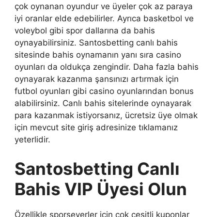
çok oynanan oyundur ve üyeler çok az paraya
iyi oranlar elde edebilirler. Ayrıca basketbol ve
voleybol gibi spor dallarına da bahis
oynayabilirsiniz. Santosbetting canlı bahis
sitesinde bahis oynamanın yanı sıra casino
oyunları da oldukça zengindir. Daha fazla bahis
oynayarak kazanma şansınızı artırmak için
futbol oyunları gibi casino oyunlarından bonus
alabilirsiniz. Canlı bahis sitelerinde oynayarak
para kazanmak istiyorsanız, ücretsiz üye olmak
için mevcut site giriş adresinize tıklamanız
yeterlidir.
Santosbetting Canlı
Bahis VIP Üyesi Olun
Özellikle sporseverler için çok çeşitli kuponlar