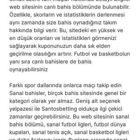
web sitesinin canlı bahis bölümünde bulunabilir.
Özellikle, skorların ve istatistiklerin derlenmesi
aynı zamanda size bahis oynadığınız takım
hakkında bilgi verir. Bu, sitedeki en yüksek ve
en düşük oranları ve istatistikleri görmenizi
sağlayarak kuponunuzun daha sık elden
geçirilme olasılığını artırır. Futbol ve basketbolun
yanı sıra canlı bahislere de bahis
oynayabilirsiniz
Farklı spor dallarında onlarca maçı takip edin
Sanal bahisler, birçok bahis sitesinde genel bir
kategori olarak yer almaz. Geniş alt seçenek
yelpazesi ile Santosbetting oldukça ilgi çekici
zamanlar geçirebilirsiniz. Bu web sitesinin sanal
bahis bölümü, sanal futbol ligleri, futbol dünya
kupaları, sanal tenis açık, sanal basketbol ligleri
ve daha fazlasını içerir. Bunların arasında sanal