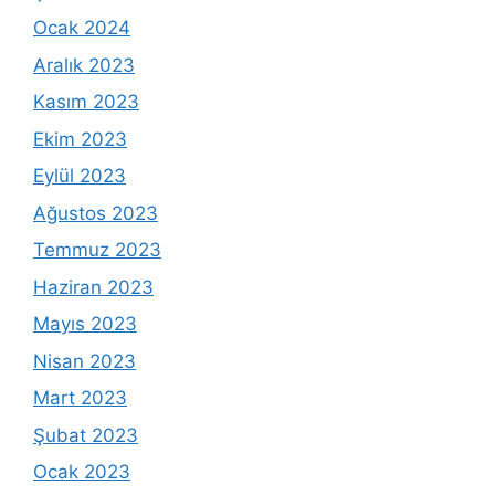
Ocak 2024
Aralık 2023
Kasım 2023
Ekim 2023
Eylül 2023
Ağustos 2023
Temmuz 2023
Haziran 2023
Mayıs 2023
Nisan 2023
Mart 2023
Şubat 2023
Ocak 2023