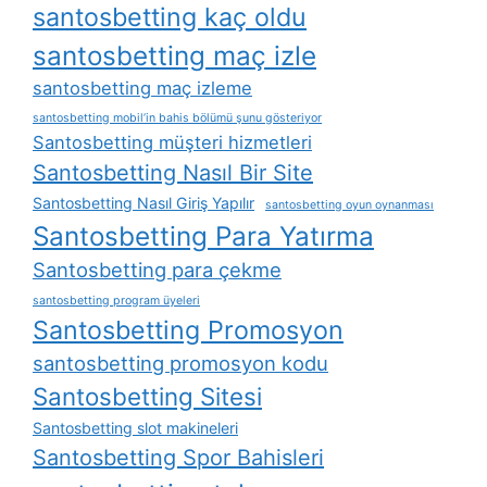
santosbetting kaç oldu
santosbetting maç izle
santosbetting maç izleme
santosbetting mobil’in bahis bölümü şunu gösteriyor
Santosbetting müşteri hizmetleri
Santosbetting Nasıl Bir Site
Santosbetting Nasıl Giriş Yapılır
santosbetting oyun oynanması
Santosbetting Para Yatırma
Santosbetting para çekme
santosbetting program üyeleri
Santosbetting Promosyon
santosbetting promosyon kodu
Santosbetting Sitesi
Santosbetting slot makineleri
Santosbetting Spor Bahisleri