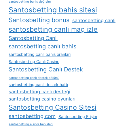
santosbetting bahis değişimi
Santosbetting bahis sitesi
Santosbetting bonus
santosbetting canli
santosbetting canli maç izle
Santosbetting Canlı
santosbetting canlı bahis
santosbetting canlı bahis oranları
Santosbetting Canlı Casino
Santosbetting Canlı Destek
santosbetting canlı destek bölümü
santosbetting canlı destek hattı
santosbetting canlı desteği
santosbetting casino oyunları
Santosbetting Casino Sitesi
santosbetting com
Santosbetting Erişim
santosbetting e spor bahisleri