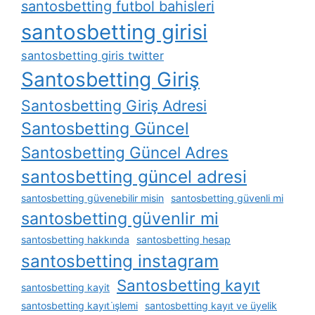
santosbetting futbol bahisleri
santosbetting girisi
santosbetting giris twitter
Santosbetting Giriş
Santosbetting Giriş Adresi
Santosbetting Güncel
Santosbetting Güncel Adres
santosbetting güncel adresi
santosbetting güvenebilir misin
santosbetting güvenli mi
santosbetting güvenlir mi
santosbetting hakkında
santosbetting hesap
santosbetting instagram
Santosbetting kayıt
santosbetting kayit
santosbetting kayıt i̇şlemi
santosbetting kayıt ve üyelik