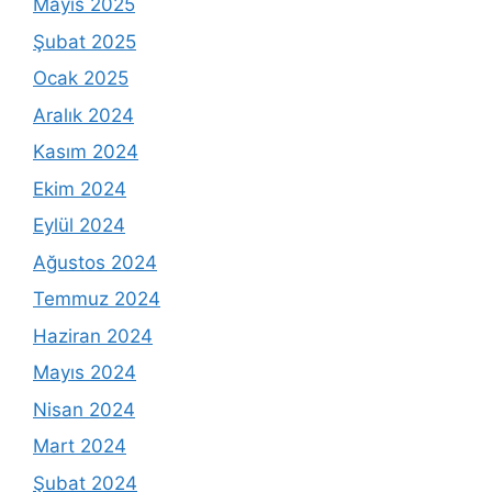
Mayıs 2025
Şubat 2025
Ocak 2025
Aralık 2024
Kasım 2024
Ekim 2024
Eylül 2024
Ağustos 2024
Temmuz 2024
Haziran 2024
Mayıs 2024
Nisan 2024
Mart 2024
Şubat 2024