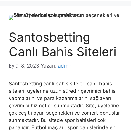
Santosbetting
Canlı Bahis Siteleri
Eylül 8, 2023
Yazarı:
admin
Santosbetting canlı bahis siteleri canlı bahis
siteleri, üyelerine uzun süredir çevrimiçi bahis
yapmalarını ve para kazanmalarını sağlayan
çevrimiçi hizmetler sunmaktadır. Site, üyelerine
çok çeşitli oyun seçenekleri ve cömert bonuslar
sunmaktadır. Bu sitede spor bahisleri çok
pahalıdır. Futbol maçları, spor bahislerinde en